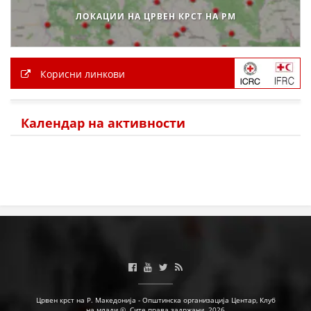
ЗНАЧЕЊЕ НА СЛУЖБАТА ЗА БАРАЊЕ
ЛОКАЦИИ НА ЦРВЕН КРСТ НА РМ
ФОРМУЛАРИ ЗА БАРАЊА
ЗДРАВСТВЕНО ПРЕВЕНТИВНА ДЕЈНОСТ
Корисни линкови
ПРВА ПОМОШ
КРВОДАРИТЕЛСТВО
Календар на активности
ИНФОРМАЦИИ ЗА БОЛЕСТИ
УСЛУГИ
ЗА НАС
ДЕЈСТВУВАЊЕ
Црвен крст на Р. Македонија - Општинска организација Центар, Клуб
на млади ©. Сите права задржани. 2026