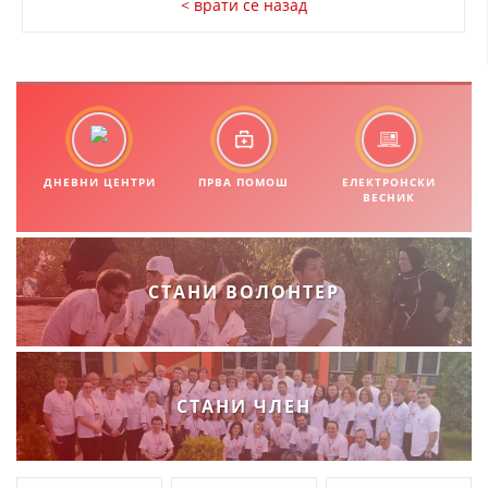
< врати се назад
СТРУКТУРА И ОРГАНИЗАЦИОНА ПОСТАВЕНОСТ – ОПШТИНСКА
ОРГАНИЗАЦИЈА КУМАНОВО
КОНТАКТ ИНФОРМАЦИИ
ЗАКОН ЗА ЦКРМ
ДНЕВНИ ЦЕНТРИ
ПРВА ПОМОШ
ЕЛЕКТРОНСКИ
СТАТУТ НА ЦКРМ
ВЕСНИК
СТАНИ ВОЛОНТЕР
ОРГАНИЗАЦИЈА И РАЗВОЈ
РАКОВОДЕН ОДБОР
СТАНИ ЧЛЕН
СОБРАНИЕ
СТРУКТУРА И ОРГАНИЗАЦИОНА ПОСТАВЕНОСТ