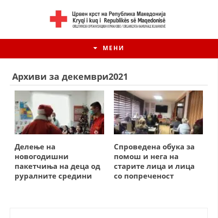
МЕНИ
Архиви за декември2021
Делење на
Спроведена обука за
новогодишни
помош и нега на
пакетчиња на деца од
старите лица и лица
руралните средини
со попреченост
ИСТОРИЈАТ НА ЦКРМ
ИСТОРИЈАТ НА ДВИЖЕЊЕТО