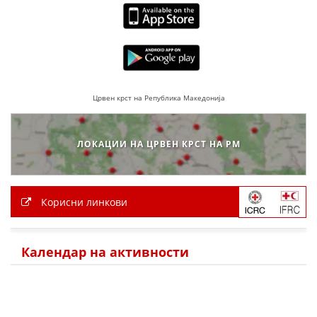
ДИСЕМИНАЦИЈА
MЕЃУНАРОДНО ХУМАНИТАРНО ПРАВО
ПРОМОЦИЈА НА ХУМАНИ ВРЕДНОСТИ
УПОТРЕБА И ЗАШТИТА НА АМБЛЕМОТ
Црвен крст на Република Македонија
СОЦИЈАЛНО ХУМАНИТАРНА ДЕЈНОСТ
КАКО ДА ДОНИРАТЕ
ЛОКАЦИИ НА ЦРВЕН КРСТ НА РМ
ПОДГОТВЕНОСТ И ДЕЈСТВО ПРИ КАТАСТРОФИ
ТИМ ЗА ОДГОВОР ПРИ КАТАСТРОФИ ПРИ ООЦК КУМАНОВО
Корисни линкови
ОДНОСИ СО ЈАВНОСТ
ИСТРАЖУВАЊЕ НА ЈАВНО МИСЛЕЊЕ
Календар на активности
МЕЃУНАРОДНА СОРАБОТКА
ДОГОВОРИ