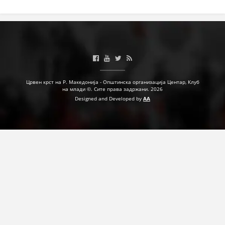
ЗНАЧЕЊЕ НА СЛУЖБАТА ЗА БАРАЊЕ
ФОРМУЛАРИ ЗА БАРАЊА
ЗДРАВСТВЕНО ПРЕВЕНТИВНА ДЕЈНОСТ
ПРВА ПОМОШ
КРВОДАРИТЕЛСТВО
Црвен крст на Р. Македонија - Општинска организација Центар, Клуб
на млади ©. Сите права задржани. 2026
Designed and Developed by
AA
ИНФОРМАЦИИ ЗА БОЛЕСТИ
УСЛУГИ
ЗА НАС
ДЕЈСТВУВАЊЕ