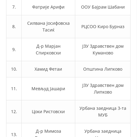
ДИСЕМИНАЦИЈА
7.
Фатрије Арифи
ООУ Бајрам Шабани
MЕЃУНАРОДНО ХУМАНИТАРНО ПРАВО
Силвана Јосифовска
ПРОМОЦИЈА НА ХУМАНИ ВРЕДНОСТИ
8.
РЦСОО Киро Бурназ
Тасиќ
УПОТРЕБА И ЗАШТИТА НА АМБЛЕМОТ
Д-р Марјан
ЈЗУ Здравствен дом
СОЦИЈАЛНО ХУМАНИТАРНА ДЕЈНОСТ
9.
Спирковски
Куманово
КАКО ДА ДОНИРАТЕ
10.
Хамид Фетаи
Општина Липково
ПОДГОТВЕНОСТ И ДЕЈСТВО ПРИ КАТАСТРОФИ
ТИМ ЗА ОДГОВОР ПРИ КАТАСТРОФИ ПРИ ООЦК КУМАНОВО
ЈЗУ Здравствен дом
11.
Мевљуд Јашари
Липково
ОДНОСИ СО ЈАВНОСТ
ИСТРАЖУВАЊЕ НА ЈАВНО МИСЛЕЊЕ
Урбана заедница 3-та
12.
Цоки Ристовски
МУБ
МЕЃУНАРОДНА СОРАБОТКА
ДОГОВОРИ
Д-р Мимоза
Урбана заедница
13.