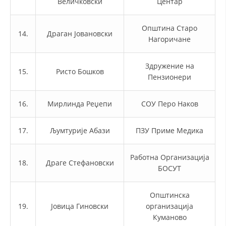
Величковски
Центар
ЗНАЧЕЊЕ НА СЛУЖБАТА ЗА БАРАЊЕ
ФОРМУЛАРИ ЗА БАРАЊА
Општина Старо
14.
Драган Јовановски
Нагоричане
ЗДРАВСТВЕНО ПРЕВЕНТИВНА ДЕЈНОСТ
ПРВА ПОМОШ
Здружение на
15.
Ристо Бошков
Пензионери
КРВОДАРИТЕЛСТВО
ИНФОРМАЦИИ ЗА БОЛЕСТИ
16.
Мирлинда Реџепи
СОУ Перо Наков
УСЛУГИ
17.
Љумтурије Абази
ПЗУ Приме Медика
Работна Организација
ЗА НАС
18.
Драге Стефановски
БОСУТ
ДЕЈСТВУВАЊЕ
Општинска
19.
Јовица Гиновски
организација
Куманово