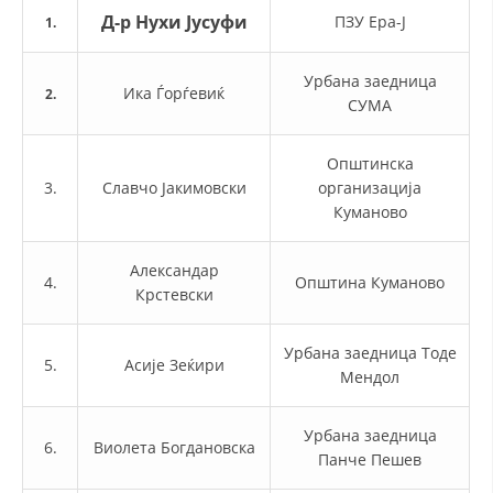
СТРУКТУРА И ОРГАНИЗАЦИОНА ПОСТАВЕНОСТ – ОПШТИНСКА
Д-р Нухи Јусуфи
ПЗУ Ера-Ј
ОРГАНИЗАЦИЈА КУМАНОВО
1.
КОНТАКТ ИНФОРМАЦИИ
Урбана заедница
Ика Ѓорѓевиќ
2.
СУМА
ЗАКОН ЗА ЦКРМ
Општинска
3.
Славчо Јакимовски
организација
СТАТУТ НА ЦКРМ
Куманово
Александар
4.
Општина Куманово
Крстевски
ОРГАНИЗАЦИЈА И РАЗВОЈ
Урбана заедница Тоде
5.
Асије Зеќири
РАКОВОДЕН ОДБОР
Мендол
СОБРАНИЕ
Урбана заедница
6.
Виолета Богдановска
СТРУКТУРА И ОРГАНИЗАЦИОНА ПОСТАВЕНОСТ
Панче Пешев