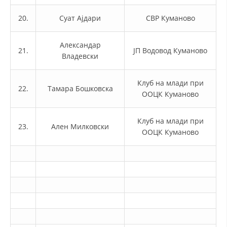
20.
Суат Ајдари
ПРИРАЧНИЦИ
СВР Куманово
СТРАТЕГИИ
Александар
21.
ЈП Водовод Куманово
Владевски
ЕДУКАТИВНО ИНФОРМАТИВНИ МАТЕРИЈАЛИ
БРОШУРИ
Клуб на млади при
22.
Тамара Бошковска
ООЦК Куманово
ПОСТЕРИ
ПРЕЗЕНТАЦИИ
Клуб на млади при
23.
Ален Милковски
ООЦК Куманово