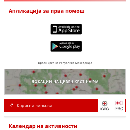
ЗНАЧЕЊЕ НА СЛУЖБАТА ЗА БАРАЊЕ
Апликација за прва помош
ФОРМУЛАРИ ЗА БАРАЊА
ЗДРАВСТВЕНО ПРЕВЕНТИВНА ДЕЈНОСТ
ПРВА ПОМОШ
КРВОДАРИТЕЛСТВО
ИНФОРМАЦИИ ЗА БОЛЕСТИ
Црвен крст на Република Македонија
УСЛУГИ
ЛОКАЦИИ НА ЦРВЕН КРСТ НА РМ
ЗА НАС
ДЕЈСТВУВАЊЕ
Корисни линкови
Календар на активности