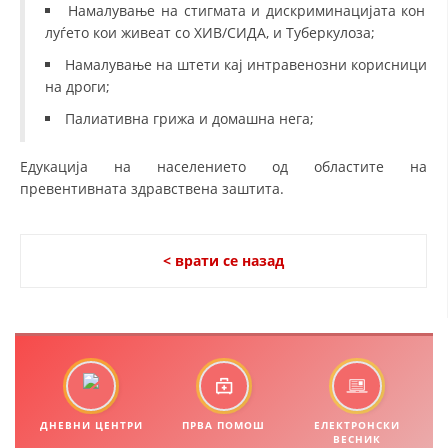
СТРУКТУРА И ОРГАНИЗАЦИОНА ПОСТАВЕНОСТ – ОПШТИНСКА
Намалување на стигмата и дискриминацијата кон
ОРГАНИЗАЦИЈА КУМАНОВО
луѓето кои живеат со ХИВ/СИДА, и Туберкулоза;
КОНТАКТ ИНФОРМАЦИИ
Намалување на штети кај интравенозни корисници
на дроги;
Палиативна грижа и домашна нега;
ЗАКОН ЗА ЦКРМ
Едукација на населението од областите на
СТАТУТ НА ЦКРМ
превентивната здравствена заштита.
< врати се назад
ОРГАНИЗАЦИЈА И РАЗВОЈ
РАКОВОДЕН ОДБОР
СОБРАНИЕ
СТРУКТУРА И ОРГАНИЗАЦИОНА ПОСТАВЕНОСТ
ДНЕВНИ ЦЕНТРИ
ПРВА ПОМОШ
ЕЛЕКТРОНСКИ
ВЕСНИК