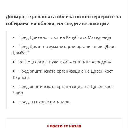
ДИСЕМИНАЦИЈА
MЕЃУНАРОДНО ХУМАНИТАРНО ПРАВО
Донирајте ја вашата облека во контејнерите за
ПРОМОЦИЈА НА ХУМАНИ ВРЕДНОСТИ
собирање на облека, на следниве локации
УПОТРЕБА И ЗАШТИТА НА АМБЛЕМОТ
Пред Црвениот крст на Република Македонија
СОЦИЈАЛНО ХУМАНИТАРНА ДЕЈНОСТ
Пред Домот на хуманитарни организации „Даре
Џамбаз“
КАКО ДА ДОНИРАТЕ
Во ОУ „Ѓоргија Пулевски“ – општина Аеродром
ПОДГОТВЕНОСТ И ДЕЈСТВО ПРИ КАТАСТРОФИ
Пред општинската организација на Црвен крст
ТИМ ЗА ОДГОВОР ПРИ КАТАСТРОФИ ПРИ ООЦК КУМАНОВО
Карпош
Пред општинската организација на Црвен крст
ОДНОСИ СО ЈАВНОСТ
Чаир
ИСТРАЖУВАЊЕ НА ЈАВНО МИСЛЕЊЕ
Пред ТЦ Скопје Сити Мол
МЕЃУНАРОДНА СОРАБОТКА
ДОГОВОРИ
< врати се назад