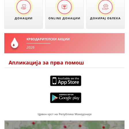
ПРИРАЧНИЦИ
ДОНАЦИИ
ONLINE ДОНАЦИИ
ДОНИРАЈ ОБЛЕКА
СТРАТЕГИИ
ЕДУКАТИВНО ИНФОРМАТИВНИ МАТЕРИЈАЛИ
КРВОДАРИТЕЛСКИ АКЦИИ
БРОШУРИ
2026
ПОСТЕРИ
Апликација за прва помош
ПРЕЗЕНТАЦИИ
Црвен крст на Република Македонија