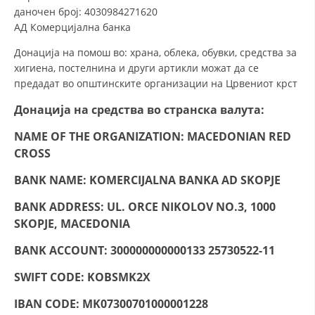
СТРУКТУРА И ОРГАНИЗАЦИОНА ПОСТАВЕНОСТ – ОПШТИНСКА
даночен број: 4030984271620
ОРГАНИЗАЦИЈА КУМАНОВО
АД Комерцијална банка
КОНТАКТ ИНФОРМАЦИИ
Донација на помош во: храна, облека, обувки, средства за
хигиена, постелнина и други артикли можат да се
предадат во општинските организации на Црвениот крст
ЗАКОН ЗА ЦКРМ
Донација на средства
во странска валута:
СТАТУТ НА ЦКРМ
NAME OF THE ORGANIZATION: MACEDONIAN RED
CROSS
BANK NAME: KOMERCIJALNA BANKA AD SKOPJE
BANK ADDRESS: UL. ORCE NIKOLOV NO.3, 1000
ОРГАНИЗАЦИЈА И РАЗВОЈ
SKOPJE, MACEDONIA
РАКОВОДЕН ОДБОР
BANK ACCOUNT: 300000000000133 25730522-11
СОБРАНИЕ
SWIFT CODE: KOBSMK2X
СТРУКТУРА И ОРГАНИЗАЦИОНА ПОСТАВЕНОСТ
IBAN CODE: MK07300701000001228