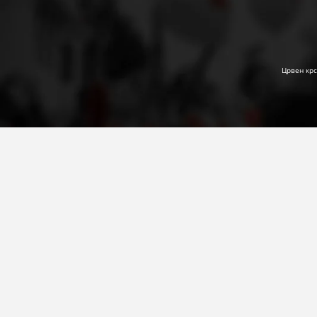
Црвен крс