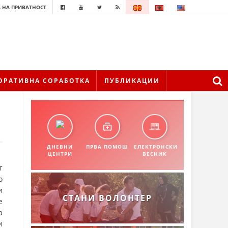
 НА ПРИВАТНОСТ
ОРАТИВНА СОРАБОТКА
ПУБЛИКАЦИИ
ДНЕВНИ
ПРВА ПОМОШ
ЕЛЕКТРОНСКИ
ЦЕНТРИ
ВЕСНИК
т
о
и
СТАНИ ВОЛОНТЕР
е
а
и