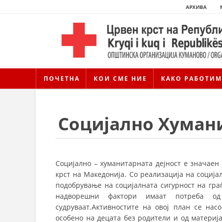
АРХИВА
ПОЧЕТНА
КОИ СМЕ НИЕ
КАКО РАБОТИМ
Социјално Хумани
Социјално – хуманитарната дејност е значаен
крст на Македонија. Со реализација на социј
подобрување на социјалната сигурност на гра
надворешни фактори имаат потреба о
судруваат.Активностите на овој план се на
особено на децата без родители и од материј