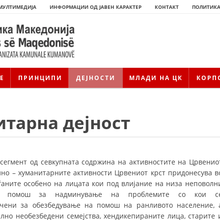
МУЛТИМЕДИЈА
ИНФОРМАЦИИ ОД ЈАВЕН КАРАКТЕР
КОНТАКТ
ПОЛИТИКА
Е
ПРИНЦИПИ
ДЕЈНОСТИ
МЛАДИ НА ЦК
КОРП
тарна дејност
 сегмент од севкупната содржина на активностите на Црвенио
ално – хуманитарните активности Црвениот крст придонесува в
ѓаните особено на лицата кои под влијание на низа неповолн
ИСТОРИЈАТ НА ЦКРМ
д помош за надминување на проблемите со кои с
ИСТОРИЈАТ НА ДВИЖЕЊЕТО
сочени за обезбедување на помош на ранливото население, 
ално необезбедени семејства, хендикепираните лица, старите 