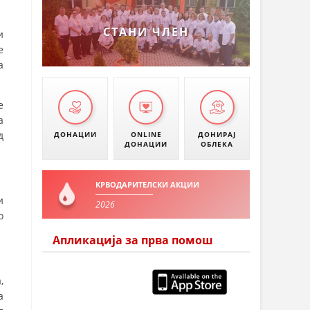
УМАНОВО
СТАНИ ЧЛЕН
и
е
а
е
а
д
ДОНАЦИИ
ONLINE
ДОНИРАЈ
ДОНАЦИИ
ОБЛЕКА
КРВОДАРИТЕЛСКИ АКЦИИ
и
2026
о
Апликација за прва помош
,
а