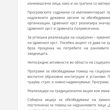
СТРУКТ
изнемоштени лица, како и на граѓани со матер
Програмските содржини се имплементираат пре
надлежните државни органи за обезбедување
организации. Црвениот крст реализира значај
Црвениот крст и Црвената полумесечина.
За успешна реализација на социјално – хумани
на Црвениот крст. Посебен акцент се дава на 
брза проценка на потребите на ранливите
заедницата.
Непосредни активности во областа на социјално
Програми за обезбедување помош на социјални
воспитно образовни институции и установи; 
траума, стрес и нивно надминување; Програма 
Реализација на традиционални акции кои имаат
Собирна акција за обезбедување на хумани
постелнина) за помош на најранливите лица „