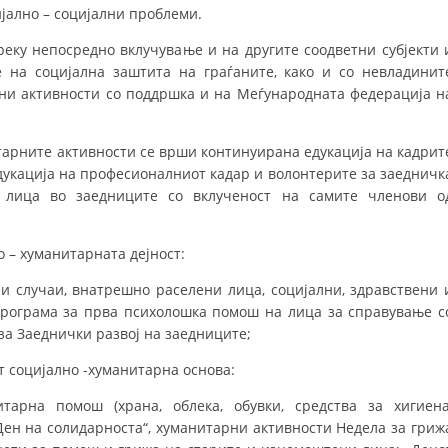
УРА И ОРГАНИЗАЦИОНА ПОСТАВЕНОСТ – ОПШТИНСКА ОРГАНИЗАЦИЈА К
ијално – социјални проблеми.
КОНТАКТ ИНФОРМАЦИИ
ку непосредно вклучување и на другите соодветни субјекти 
 на социјална заштита на граѓаните, како и со невладинит
ни активности со поддршка и на Меѓународната федерација н
ЗАКОН ЗА ЦКРМ
тарните активности се врши континуирана едукација на кадрит
СТАТУТ НА ЦКРМ
едукација на професионалниот кадар и волонтерите за заедничк
 лица во заедниците со вклученост на самите членови о
 – хуманитарната дејност:
 случаи, внатрешно раселени лица, социјални, здравствени 
ОРГАНИЗАЦИЈА И РАЗВОЈ
Програма за прва психолошка помош на лица за справување с
РАКОВОДЕН ОДБОР
за Заеднички развој на заедниците;
СОБРАНИЕ
 социјално -хуманитарна основа:
СТРУКТУРА И ОРГАНИЗАЦИОНА ПОСТАВЕНОСТ
тарна помош (храна, облека, обувки, средства за хигиена
Ден на солидарноста“, хуманитарни активности Недела за гриж
ДИСЕМИНАЦИЈА