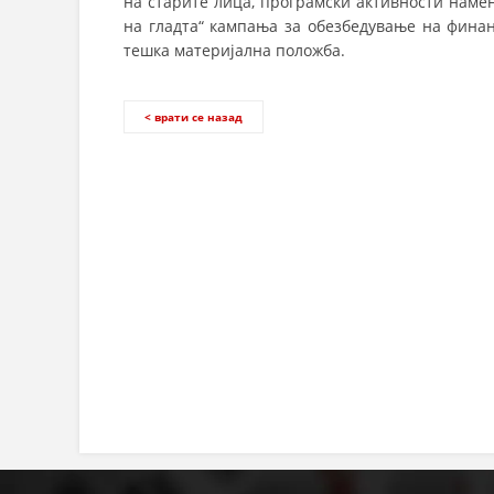
на старите лица, програмски активности наме
на гладта“ кампања за обезбедување на финан
тешка материјална положба.
< врати се назад