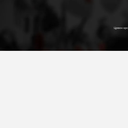
Црвен крс