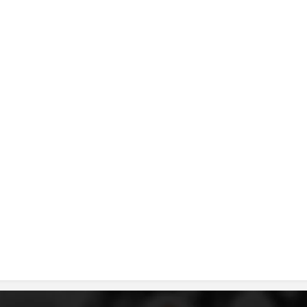
MЕЃУНАРОДНО ХУМАНИТАРНО ПРАВО
ПРОМОЦИЈА НА ХУМАНИ ВРЕДНОСТИ
УПОТРЕБА И ЗАШТИТА НА АМБЛЕМОТ
СОЦИЈАЛНО ХУМАНИТАРНА ДЕЈНОСТ
КАКО ДА ДОНИРАТЕ
ПОДГОТВЕНОСТ И ДЕЈСТВО ПРИ КАТАСТРОФИ
ТИМ ЗА ОДГОВОР ПРИ КАТАСТРОФИ ПРИ ООЦК КУМАНОВО
ОДНОСИ СО ЈАВНОСТ
ИСТРАЖУВАЊЕ НА ЈАВНО МИСЛЕЊЕ
МЕЃУНАРОДНА СОРАБОТКА
ДОГОВОРИ
ЗНАЧЕЊЕ НА СЛУЖБАТА ЗА БАРАЊЕ