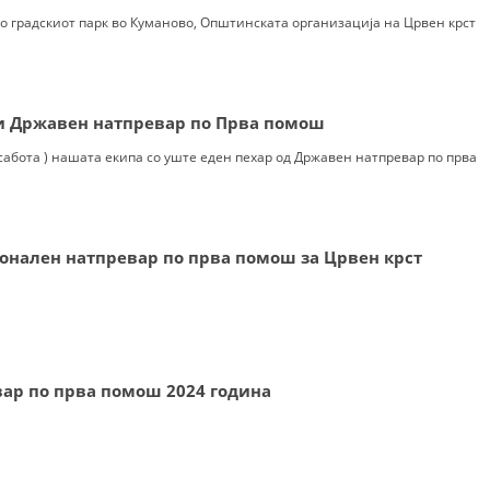
УРА И ОРГАНИЗАЦИОНА ПОСТАВЕНОСТ – ОПШТИНСКА ОРГАНИЗАЦИЈА К
во градскиот парк во Куманово, Општинската организација на Црвен крст
КОНТАКТ ИНФОРМАЦИИ
ти Државен натпревар по Прва помош
ЗАКОН ЗА ЦКРМ
(сабота ) нашата екипа со уште еден пехар од Државен натпревар по прва
СТАТУТ НА ЦКРМ
ионален натпревар по прва помош за Црвен крст
ОРГАНИЗАЦИЈА И РАЗВОЈ
РАКОВОДЕН ОДБОР
ар по прва помош 2024 година
СОБРАНИЕ
СТРУКТУРА И ОРГАНИЗАЦИОНА ПОСТАВЕНОСТ
ДИСЕМИНАЦИЈА