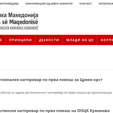
МУЛТИМЕДИЈА
ИНФОРМАЦИИ ОД ЈАВЕН КАРАКТЕР
КОНТАКТ
ПОЛИТИКА
Е
ПРИНЦИПИ
ДЕЈНОСТИ
МЛАДИ НА ЦК
КОРП
егионален натпревар по прва помош за Црвен крст
(сабота) се одржа регионалниот натпревар по прва помош во организација
ИСТОРИЈАТ НА ЦКРМ
ИСТОРИЈАТ НА ДВИЖЕЊЕТО
штински натпревар по прва помош на ООЦК Куманово