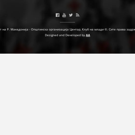
ФОРМУЛАРИ ЗА БАРАЊА
ЗДРАВСТВЕНО ПРЕВЕНТИВНА ДЕЈНОСТ
т на Р. Македонија - Општинска организација Центар, Клуб на млади ©. Сите права задр
ПРВА ПОМОШ
Designed and Developed by
AA
КРВОДАРИТЕЛСТВО
ИНФОРМАЦИИ ЗА БОЛЕСТИ
УСЛУГИ
ЗА НАС
ДЕЈСТВУВАЊЕ