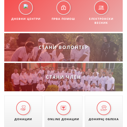
СТРУКТУРА И ОРГАНИЗАЦИОНА ПОСТАВЕНОСТ – ОПШТИНСКА
ОРГАНИЗАЦИЈА КУМАНОВО
КОНТАКТ ИНФОРМАЦИИ
ДНЕВНИ ЦЕНТРИ
ПРВА ПОМОШ
ЕЛЕКТРОНСКИ
ВЕСНИК
ЗАКОН ЗА ЦКРМ
СТАНИ ВОЛОНТЕР
СТАТУТ НА ЦКРМ
СТАНИ ЧЛЕН
ОРГАНИЗАЦИЈА И РАЗВОЈ
РАКОВОДЕН ОДБОР
СОБРАНИЕ
СТРУКТУРА И ОРГАНИЗАЦИОНА ПОСТАВЕНОСТ
ДОНАЦИИ
ONLINE ДОНАЦИИ
ДОНИРАЈ ОБЛЕКА