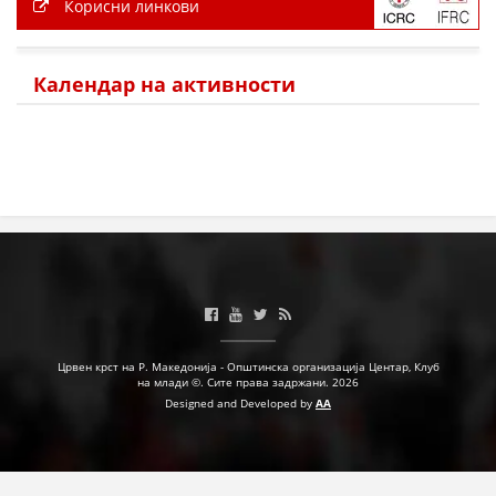
Корисни линкови
ЗНАЧЕЊЕ НА СЛУЖБАТА ЗА БАРАЊЕ
ФОРМУЛАРИ ЗА БАРАЊА
Календар на активности
ЗДРАВСТВЕНО ПРЕВЕНТИВНА ДЕЈНОСТ
ПРВА ПОМОШ
КРВОДАРИТЕЛСТВО
ИНФОРМАЦИИ ЗА БОЛЕСТИ
УСЛУГИ
ЗА НАС
Црвен крст на Р. Македонија - Општинска организација Центар, Клуб
на млади ©. Сите права задржани. 2026
ДЕЈСТВУВАЊЕ
Designed and Developed by
AA