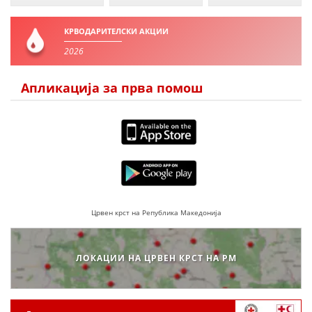
ДИСЕМИНАЦИЈА
MЕЃУНАРОДНО ХУМАНИТАРНО ПРАВО
КРВОДАРИТЕЛСКИ АКЦИИ
2026
ПРОМОЦИЈА НА ХУМАНИ ВРЕДНОСТИ
УПОТРЕБА И ЗАШТИТА НА АМБЛЕМОТ
Апликација за прва помош
СОЦИЈАЛНО ХУМАНИТАРНА ДЕЈНОСТ
КАКО ДА ДОНИРАТЕ
ПОДГОТВЕНОСТ И ДЕЈСТВО ПРИ КАТАСТРОФИ
ТИМ ЗА ОДГОВОР ПРИ КАТАСТРОФИ ПРИ ООЦК КУМАНОВО
ОДНОСИ СО ЈАВНОСТ
Црвен крст на Република Македонија
ИСТРАЖУВАЊЕ НА ЈАВНО МИСЛЕЊЕ
ЛОКАЦИИ НА ЦРВЕН КРСТ НА РМ
МЕЃУНАРОДНА СОРАБОТКА
ДОГОВОРИ