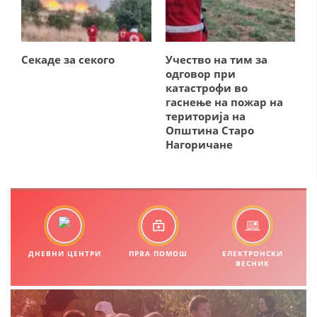
СТРУКТУРА И ОРГАНИЗАЦИОНА ПОСТАВЕНОСТ – ОПШТИНСКА
ОРГАНИЗАЦИЈА КУМАНОВО
КОНТАКТ ИНФОРМАЦИИ
Секаде за секого
Учество на тим за
одговор при
катастрофи во
ЗАКОН ЗА ЦКРМ
гаснење на пожар на
територија на
СТАТУТ НА ЦКРМ
Општина Старо
Нагоричане
ОРГАНИЗАЦИЈА И РАЗВОЈ
РАКОВОДЕН ОДБОР
ДНЕВНИ ЦЕНТРИ
ПРВА ПОМОШ
ЕЛЕКТРОНСКИ
ВЕСНИК
СОБРАНИЕ
СТРУКТУРА И ОРГАНИЗАЦИОНА ПОСТАВЕНОСТ