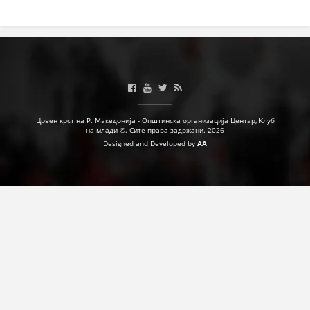
ПРИРАЧНИЦИ
СТРАТЕГИИ
ЕДУКАТИВНО ИНФОРМАТИВНИ МАТЕРИЈАЛИ
БРОШУРИ
Црвен крст на Р. Македонија - Општинска организација Центар, Клуб
ПОСТЕРИ
на млади ©. Сите права задржани. 2026
Designed and Developed by
AA
ПРЕЗЕНТАЦИИ