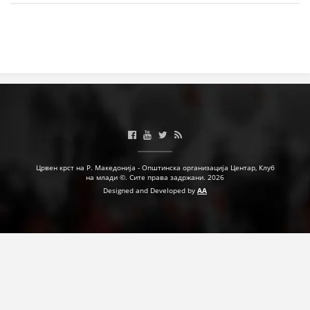
ЗНАЧЕЊЕ НА СЛУЖБАТА ЗА БАРАЊЕ
ФОРМУЛАРИ ЗА БАРАЊА
ЗДРАВСТВЕНО ПРЕВЕНТИВНА ДЕЈНОСТ
ПРВА ПОМОШ
КРВОДАРИТЕЛСТВО
ИНФОРМАЦИИ ЗА БОЛЕСТИ
УСЛУГИ
Црвен крст на Р. Македонија - Општинска организација Центар, Клуб
на млади ©. Сите права задржани. 2026
Designed and Developed by
AA
ЗА НАС
ДЕЈСТВУВАЊЕ