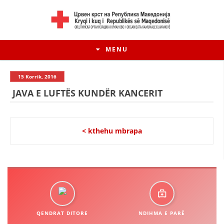
MENU
15 Korrik, 2016
JAVA E LUFTËS KUNDËR KANCERIT
< kthehu mbrapa
HISTORIA E LËVIZJES
HISTORIA E KRYQIT TË KUQ
QENDRAT DITORE
NDIHMA E PARË