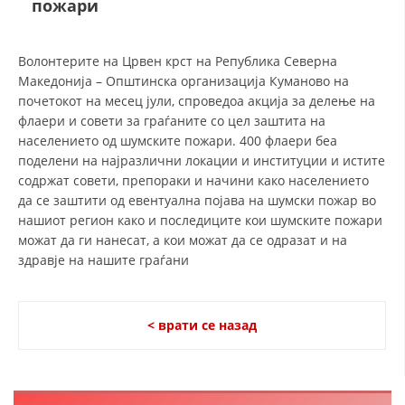
пожари
СТРУКТУРА И ОРГАНИЗАЦИОНА ПОСТАВЕНОСТ – ОПШТИНСКА
ОРГАНИЗАЦИЈА КУМАНОВО
КОНТАКТ ИНФОРМАЦИИ
Волонтерите на Црвен крст на Република Северна
Македонија – Општинска организација Куманово на
почетокот на месец јули, спроведоа акција за делење на
флаери и совети за граѓаните со цел заштита на
ЗАКОН ЗА ЦКРМ
населението од шумските пожари. 400 флаери беа
поделени на најразлични локации и институции и истите
СТАТУТ НА ЦКРМ
содржат совети, препораки и начини како населението
да се заштити од евентуална појава на шумски пожар во
нашиот регион како и последиците кои шумските пожари
можат да ги нанесат, а кои можат да се одразат и на
здравје на нашите граѓани
ОРГАНИЗАЦИЈА И РАЗВОЈ
РАКОВОДЕН ОДБОР
< врати се назад
СОБРАНИЕ
СТРУКТУРА И ОРГАНИЗАЦИОНА ПОСТАВЕНОСТ