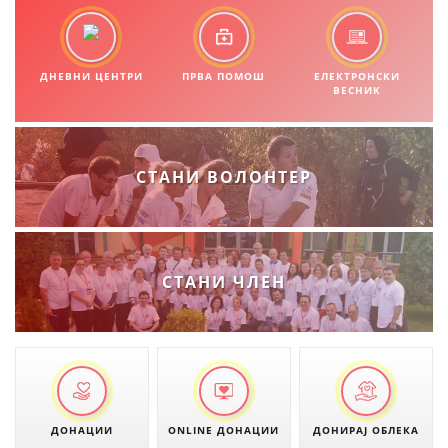
ДИСЕМИНАЦИЈА
MЕЃУНАРОДНО ХУМАНИТАРНО ПРАВО
ДНЕВНИ ЦЕНТРИ
ПРВА ПОМОШ
ЕЛЕКТРОНСКИ
ПРОМОЦИЈА НА ХУМАНИ ВРЕДНОСТИ
ВЕСНИК
УПОТРЕБА И ЗАШТИТА НА АМБЛЕМОТ
СОЦИЈАЛНО ХУМАНИТАРНА ДЕЈНОСТ
СТАНИ ВОЛОНТЕР
КАКО ДА ДОНИРАТЕ
ПОДГОТВЕНОСТ И ДЕЈСТВО ПРИ КАТАСТРОФИ
ТИМ ЗА ОДГОВОР ПРИ КАТАСТРОФИ ПРИ ООЦК КУМАНОВО
СТАНИ ЧЛЕН
ОДНОСИ СО ЈАВНОСТ
ИСТРАЖУВАЊЕ НА ЈАВНО МИСЛЕЊЕ
МЕЃУНАРОДНА СОРАБОТКА
ДОГОВОРИ
ДОНАЦИИ
ONLINE ДОНАЦИИ
ДОНИРАЈ ОБЛЕКА