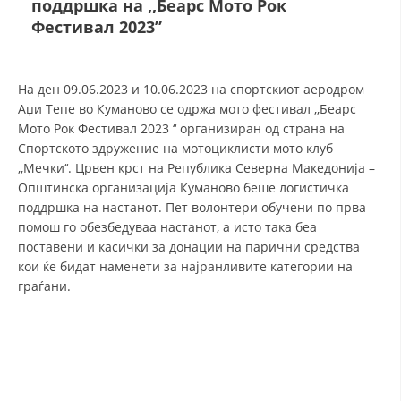
поддршка на ,,Беарс Мото Рок
СТРУКТУРА И ОРГАНИЗАЦИОНА ПОСТАВЕНОСТ – ОПШТИНСКА
ОРГАНИЗАЦИЈА КУМАНОВО
Фестивал 2023”
КОНТАКТ ИНФОРМАЦИИ
На ден 09.06.2023 и 10.06.2023 на спортскиот аеродром
Аџи Тепе во Куманово се одржа мото фестивал ,,Беарс
ЗАКОН ЗА ЦКРМ
Мото Рок Фестивал 2023 ‘‘ организиран од страна на
Спортското здружение на мотоциклисти мото клуб
СТАТУТ НА ЦКРМ
,,Мечки‘‘. Црвен крст на Република Северна Македонија –
Општинска организација Куманово беше логистичка
поддршка на настанот. Пет волонтери обучени по прва
помош го обезбедуваа настанот, а исто така беа
поставени и касички за донации на парични средства
кои ќе бидат наменети за најранливите категории на
ОРГАНИЗАЦИЈА И РАЗВОЈ
граѓани.
РАКОВОДЕН ОДБОР
СОБРАНИЕ
СТРУКТУРА И ОРГАНИЗАЦИОНА ПОСТАВЕНОСТ