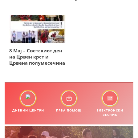
СТРУКТУРА И ОРГАНИЗАЦИОНА ПОСТАВЕНОСТ – ОПШТИНСКА
ОРГАНИЗАЦИЈА КУМАНОВО
КОНТАКТ ИНФОРМАЦИИ
ЗАКОН ЗА ЦКРМ
8 Мај – Светскиот ден
СТАТУТ НА ЦКРМ
на Црвен крст и
Црвена полумесечина
ОРГАНИЗАЦИЈА И РАЗВОЈ
РАКОВОДЕН ОДБОР
ДНЕВНИ ЦЕНТРИ
ПРВА ПОМОШ
ЕЛЕКТРОНСКИ
ВЕСНИК
СОБРАНИЕ
СТРУКТУРА И ОРГАНИЗАЦИОНА ПОСТАВЕНОСТ