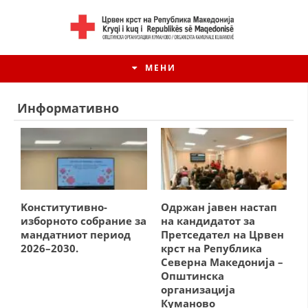
МЕНИ
Информативно
Kонститутивно-
Одржан јавен настап
изборното собрание за
на кандидатот за
мандатниот период
Претседател на Црвен
2026–2030.
крст на Република
ИСТОРИЈАТ НА ЦКРМ
Северна Македонија –
Општинска
ИСТОРИЈАТ НА ДВИЖЕЊЕТО
организација
Куманово