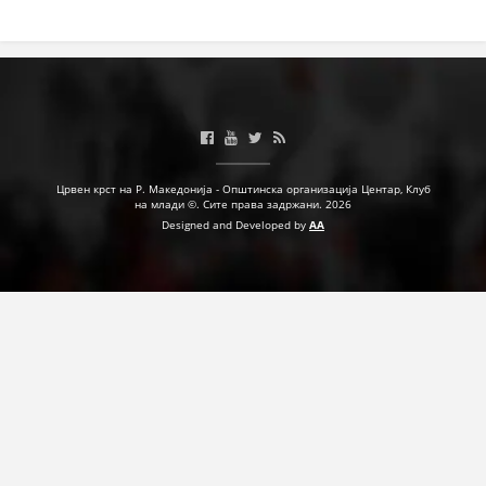
ПРИРАЧНИЦИ
СТРАТЕГИИ
ЕДУКАТИВНО ИНФОРМАТИВНИ МАТЕРИЈАЛИ
БРОШУРИ
Црвен крст на Р. Македонија - Општинска организација Центар, Клуб
ПОСТЕРИ
на млади ©. Сите права задржани. 2026
Designed and Developed by
AA
ПРЕЗЕНТАЦИИ