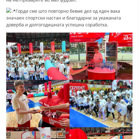
ДИСЕМИНАЦИЈА
Горди сме што повторно бевме дел од еден вака
MЕЃУНАРОДНО ХУМАНИТАРНО ПРАВО
значаен спортски настан и благодарни за укажаната
доверба и долгогодишната успешна соработка.
ПРОМОЦИЈА НА ХУМАНИ ВРЕДНОСТИ
УПОТРЕБА И ЗАШТИТА НА АМБЛЕМОТ
СОЦИЈАЛНО ХУМАНИТАРНА ДЕЈНОСТ
КАКО ДА ДОНИРАТЕ
ПОДГОТВЕНОСТ И ДЕЈСТВО ПРИ КАТАСТРОФИ
ТИМ ЗА ОДГОВОР ПРИ КАТАСТРОФИ ПРИ ООЦК КУМАНОВО
ОДНОСИ СО ЈАВНОСТ
ИСТРАЖУВАЊЕ НА ЈАВНО МИСЛЕЊЕ
МЕЃУНАРОДНА СОРАБОТКА
ДОГОВОРИ