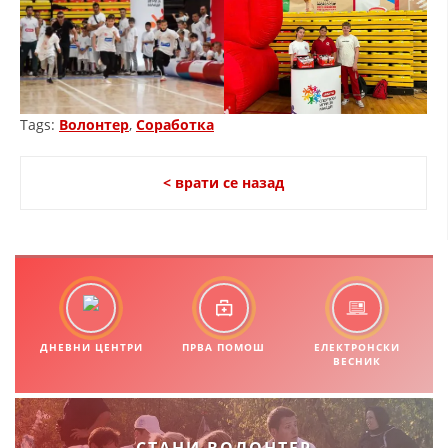
ЗНАЧЕЊЕ НА СЛУЖБАТА ЗА БАРАЊЕ
ФОРМУЛАРИ ЗА БАРАЊА
ЗДРАВСТВЕНО ПРЕВЕНТИВНА ДЕЈНОСТ
Tags:
Волонтер
,
Соработка
ПРВА ПОМОШ
КРВОДАРИТЕЛСТВО
< врати се назад
ИНФОРМАЦИИ ЗА БОЛЕСТИ
УСЛУГИ
ЗА НАС
ДНЕВНИ ЦЕНТРИ
ПРВА ПОМОШ
ЕЛЕКТРОНСКИ
ДЕЈСТВУВАЊЕ
ВЕСНИК