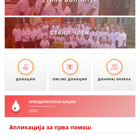
СТАНИ ВОЛОНТЕР
ПРИРАЧНИЦИ
СТРАТЕГИИ
СТАНИ ЧЛЕН
ЕДУКАТИВНО ИНФОРМАТИВНИ МАТЕРИЈАЛИ
БРОШУРИ
ПОСТЕРИ
ПРЕЗЕНТАЦИИ
ДОНАЦИИ
ONLINE ДОНАЦИИ
ДОНИРАЈ ОБЛЕКА
КРВОДАРИТЕЛСКИ АКЦИИ
2026
Апликација за прва помош