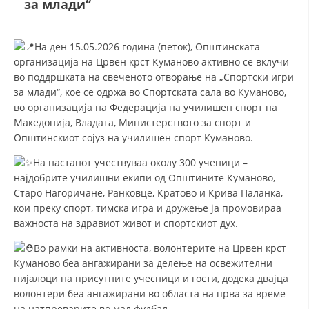
за млади“
СТРУКТУРА И ОРГАНИЗАЦИОНА ПОСТАВЕНОСТ – ОПШТИНСКА
ОРГАНИЗАЦИЈА КУМАНОВО
КОНТАКТ ИНФОРМАЦИИ
На ден 15.05.2026 година (петок), Општинската
организација на Црвен крст Куманово активно се вклучи
во поддршката на свеченото отворање на „Спортски игри
за млади“, кое се одржа во Спортската сала во Куманово,
ЗАКОН ЗА ЦКРМ
во организација на Федерација на училишен спорт на
Македонија, Владата, Министерството за спорт и
СТАТУТ НА ЦКРМ
Општинскиот сојуз на училишен спорт Куманово.
На настанот учествуваа околу 300 ученици –
најдобрите училишни екипи од Општините Куманово,
Старо Нагоричане, Ранковце, Кратово и Крива Паланка,
кои преку спорт, тимска игра и дружење ја промовираа
ОРГАНИЗАЦИЈА И РАЗВОЈ
важноста на здравиот живот и спортскиот дух.
РАКОВОДЕН ОДБОР
Во рамки на активноста, волонтерите на Црвен крст
СОБРАНИЕ
Куманово беа ангажирани за делење на освежителни
пијалоци на присутните учесници и гости, додека двајца
СТРУКТУРА И ОРГАНИЗАЦИОНА ПОСТАВЕНОСТ
волонтери беа ангажирани во областа на прва за време
на натпреварите во мал фудбал.