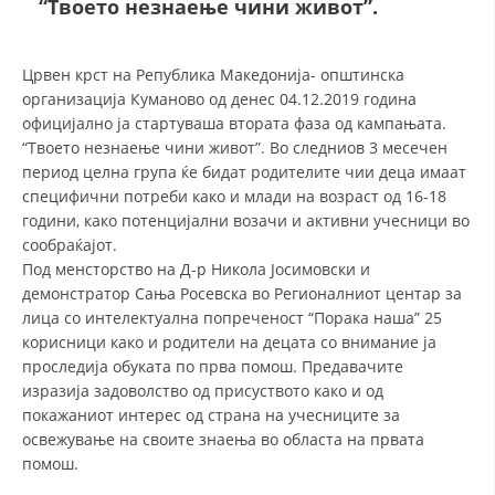
“Твоето незнаење чини живот”.
СТРУКТУРА И ОРГАНИЗАЦИОНА ПОСТАВЕНОСТ – ОПШТИНСКА
ОРГАНИЗАЦИЈА КУМАНОВО
КОНТАКТ ИНФОРМАЦИИ
Црвен крст на Република Македонија- општинска
организација Куманово од денес 04.12.2019 година
официјално ja стартуваша втората фаза од кампањата.
“Твоето незнаење чини живот”. Во следниов 3 месечен
ЗАКОН ЗА ЦКРМ
период целна група ќе бидат родителите чии деца имаат
специфични потреби како и млади на возраст од 16-18
СТАТУТ НА ЦКРМ
години, како потенцијални возачи и активни учесници во
сообраќајот.
Под менсторство на Д-р Никола Јосимовски и
демонстратор Сања Росевска во Регионалниот центар за
лица со интелектуална попреченост “Порака наша” 25
ОРГАНИЗАЦИЈА И РАЗВОЈ
корисници како и родители на децата со вниманиe ја
проследија обуката по прва помош. Предавачите
РАКОВОДЕН ОДБОР
изразија задоволство од присуството како и од
покажаниот интерес од страна на учесниците за
СОБРАНИЕ
освежување на своите знаења во областа на првата
СТРУКТУРА И ОРГАНИЗАЦИОНА ПОСТАВЕНОСТ
помош.