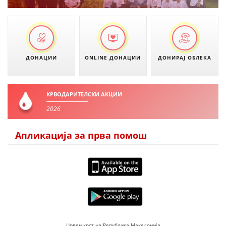
ЗНАЧЕЊЕ НА СЛУЖБАТА ЗА БАРАЊЕ
ФОРМУЛАРИ ЗА БАРАЊА
ЗДРАВСТВЕНО ПРЕВЕНТИВНА ДЕЈНОСТ
ДОНАЦИИ
ONLINE ДОНАЦИИ
ДОНИРАЈ ОБЛЕКА
ПРВА ПОМОШ
КРВОДАРИТЕЛСТВО
КРВОДАРИТЕЛСКИ АКЦИИ
ИНФОРМАЦИИ ЗА БОЛЕСТИ
2026
УСЛУГИ
Апликација за прва помош
ЗА НАС
ДЕЈСТВУВАЊЕ
Црвен крст на Република Македонија