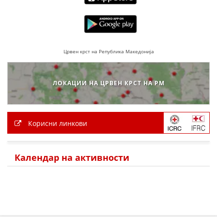
ПРИРАЧНИЦИ
СТРАТЕГИИ
Црвен крст на Република Македонија
ЕДУКАТИВНО ИНФОРМАТИВНИ МАТЕРИЈАЛИ
БРОШУРИ
ЛОКАЦИИ НА ЦРВЕН КРСТ НА РМ
ПОСТЕРИ
ПРЕЗЕНТАЦИИ
Корисни линкови
Календар на активности