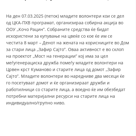
СТРУКТУРА И ОРГАНИЗАЦИОНА ПОСТАВЕНОСТ – ОПШТИНСКА
ОРГАНИЗАЦИЈА КУМАНОВО
На ден 07.03.2025 (петок) младите волонтери кои се дел
КОНТАКТ ИНФОРМАЦИИ
од ЦКА-ПХВ програмат, организираа собирна акција во
ООУ ,,Кочо Рацин”. Собраните средства ќе бидат
искористени за купување на цвеќе со кое ќе им се
честита 8 март – Денот на жената на корисниците во Дом
ЗАКОН ЗА ЦКРМ
за стари лица ,,Зафир Сајто”. Оваа активност е во склоп
СТАТУТ НА ЦКРМ
на проектот ,,Мост на генерации” кој има за цел
меѓугенерациска дружба помеѓу младите волонтери на
Црвен крст Куманово и старите лица од домот ,,Зафир
Сајто”. Младите волонтери во наредниве два месеци ќе
го посетуваат домот и ќе организираат дружби и
работилници со старите лица, а воедно ќе им обезбедат
ОРГАНИЗАЦИЈА И РАЗВОЈ
потребни материјални ресурси на старите лица на
индивидуално/групно ниво.
РАКОВОДЕН ОДБОР
СОБРАНИЕ
СТРУКТУРА И ОРГАНИЗАЦИОНА ПОСТАВЕНОСТ