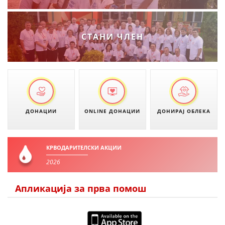
ЗНАЧЕЊЕ НА СЛУЖБАТА ЗА БАРАЊЕ
ФОРМУЛАРИ ЗА БАРАЊА
СТАНИ ЧЛЕН
ЗДРАВСТВЕНО ПРЕВЕНТИВНА ДЕЈНОСТ
ПРВА ПОМОШ
КРВОДАРИТЕЛСТВО
ИНФОРМАЦИИ ЗА БОЛЕСТИ
ДОНАЦИИ
ONLINE ДОНАЦИИ
ДОНИРАЈ ОБЛЕКА
УСЛУГИ
КРВОДАРИТЕЛСКИ АКЦИИ
ЗА НАС
2026
ДЕЈСТВУВАЊЕ
Апликација за прва помош