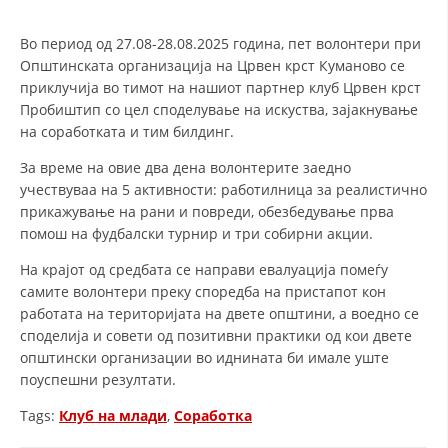
СТРУКТУРА И ОРГАНИЗАЦИОНА ПОСТАВЕНОСТ – ОПШТИНСКА
ОРГАНИЗАЦИЈА КУМАНОВО
Во период од 27.08-28.08.2025 година, пет волонтери при
КОНТАКТ ИНФОРМАЦИИ
Општинската организација на Црвен крст Куманово се
приклучија во тимот на нашиот партнер клуб Црвен крст
Пробиштип со цел споделуваье на искуства, зајакнување
на соработката и тим билдинг.
ЗАКОН ЗА ЦКРМ
За време на овие два дена волонтерите заедно
СТАТУТ НА ЦКРМ
учествуваа на 5 активности: работилница за реалистично
прикажување на рани и повреди, обезбедување прва
помош на фудбалски турнир и три собирни акции.
На крајот од средбата се направи евалуација помеѓу
самите волонтери преку споредба на пристапот кон
ОРГАНИЗАЦИЈА И РАЗВОЈ
работата на територијата на двете општини, а воедно се
споделија и совети од позитивни практики од кои двете
РАКОВОДЕН ОДБОР
општински организации во иднината би имале уште
СОБРАНИЕ
поуспешни резултати.
СТРУКТУРА И ОРГАНИЗАЦИОНА ПОСТАВЕНОСТ
Tags:
Клуб на млади
,
Соработка