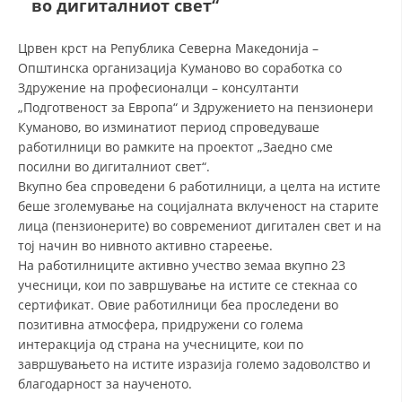
во дигиталниот свет“
СТРУКТУРА И ОРГАНИЗАЦИОНА ПОСТАВЕНОСТ – ОПШТИНСКА
ОРГАНИЗАЦИЈА КУМАНОВО
Црвен крст на Република Северна Македонија –
КОНТАКТ ИНФОРМАЦИИ
Општинска организација Куманово во соработка со
Здружение на професионалци – консултанти
„Подготвеност за Европа“ и Здружението на пензионери
Куманово, во изминатиот период спроведуваше
ЗАКОН ЗА ЦКРМ
работилници во рамките на проектот „Заедно сме
СТАТУТ НА ЦКРМ
посилни во дигиталниот свет“.
Вкупно беа спроведени 6 работилници, а целта на истите
беше зголемување на социјалната вклученост на старите
лица (пензионерите) во современиот дигитален свет и на
тој начин во нивното активно стареење.
На работилниците активно учество земаа вкупно 23
ОРГАНИЗАЦИЈА И РАЗВОЈ
учесници, кои по завршување на истите се стекнаа со
сертификат. Овие работилници беа проследени во
РАКОВОДЕН ОДБОР
позитивна атмосфера, придружени со голема
СОБРАНИЕ
интеракција од страна на учесниците, кои по
завршувањето на истите изразија големо задоволство и
СТРУКТУРА И ОРГАНИЗАЦИОНА ПОСТАВЕНОСТ
благодарност за наученото.