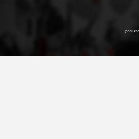
Црвен крс