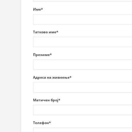
СТРУКТ
Име*
Татково име*
Презиме*
Адреса на живеење*
Матичен број*
Телефон*