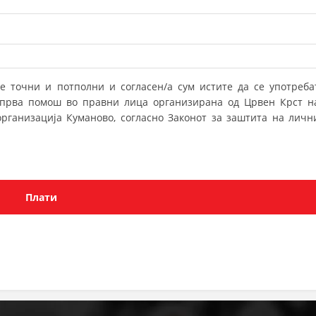
MЕЃУНАРОДНО ХУМАНИТАРНО ПРАВО
ПРОМОЦИЈА НА ХУМАНИ ВРЕДНОСТИ
УПОТРЕБА И ЗАШТИТА НА АМБЛЕМОТ
е точни и потполни и согласен/а сум истите да се употреба
СОЦИЈАЛНО ХУМАНИТАРНА ДЕЈНОСТ
о прва помош во правни лица организирана од Црвен Крст н
рганизација Куманово, согласно Законот за заштита на личн
КАКО ДА ДОНИРАТЕ
ПОДГОТВЕНОСТ И ДЕЈСТВО ПРИ КАТАСТРОФИ
ТИМ ЗА ОДГОВОР ПРИ КАТАСТРОФИ ПРИ ООЦК КУМАНОВО
ОДНОСИ СО ЈАВНОСТ
ИСТРАЖУВАЊЕ НА ЈАВНО МИСЛЕЊЕ
МЕЃУНАРОДНА СОРАБОТКА
ДОГОВОРИ
ЗНАЧЕЊЕ НА СЛУЖБАТА ЗА БАРАЊЕ