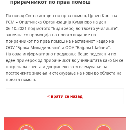
прирачникот по прва помош
СТРУКТУРА И ОРГАНИЗАЦИОНА ПОСТАВЕНОСТ – ОПШТИНСКА
ОРГАНИЗАЦИЈА КУМАНОВО
По повод Светскиот ден по прва помош, Црвен Крст на
КОНТАКТ ИНФОРМАЦИИ
РСМ – Општинска Организација Куманово на ден
06.10.2021 под мотото “Биди херој во твоето училиште“,
започна со промоција на новото издание на
прирачникот по прва помош на наставниот кадар на
ЗАКОН ЗА ЦКРМ
ООУ “Браќа Миладиновци” и ООУ “Бајрам Шабани”.
СТАТУТ НА ЦКРМ
На оваа информативно предавање беше поделен и по
еден примерок од прирачникот во училиштата како би се
покренала свеста и допринело за зголемување на
постоечките знаења и стекнување на нови во областа на
првата помош.
ОРГАНИЗАЦИЈА И РАЗВОЈ
< врати се назад
РАКОВОДЕН ОДБОР
СОБРАНИЕ
СТРУКТУРА И ОРГАНИЗАЦИОНА ПОСТАВЕНОСТ