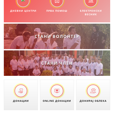
ЗНАЧЕЊЕ НА СЛУЖБАТА ЗА БАРАЊЕ
ДНЕВНИ ЦЕНТРИ
ПРВА ПОМОШ
ЕЛЕКТРОНСКИ
ФОРМУЛАРИ ЗА БАРАЊА
ВЕСНИК
ЗДРАВСТВЕНО ПРЕВЕНТИВНА ДЕЈНОСТ
ПРВА ПОМОШ
СТАНИ ВОЛОНТЕР
КРВОДАРИТЕЛСТВО
ИНФОРМАЦИИ ЗА БОЛЕСТИ
УСЛУГИ
СТАНИ ЧЛЕН
ЗА НАС
ДЕЈСТВУВАЊЕ
ДОНАЦИИ
ONLINE ДОНАЦИИ
ДОНИРАЈ ОБЛЕКА