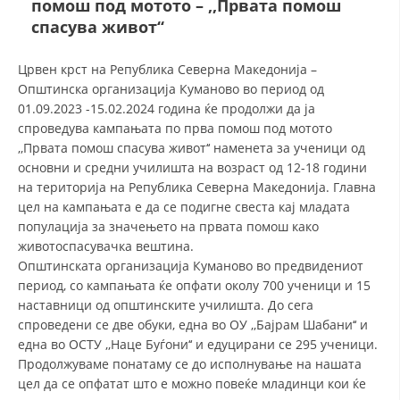
помош под мотото – ,,Првата помош
СТРУКТУРА И ОРГАНИЗАЦИОНА ПОСТАВЕНОСТ – ОПШТИНСКА
ОРГАНИЗАЦИЈА КУМАНОВО
спасува живот‘‘
КОНТАКТ ИНФОРМАЦИИ
Црвен крст на Република Северна Македонија –
Општинска организација Куманово во период од
01.09.2023 -15.02.2024 година ќе продолжи да ја
ЗАКОН ЗА ЦКРМ
спроведува кампањата по прва помош под мотото
,,Првата помош спасува живот‘‘ наменета за ученици од
СТАТУТ НА ЦКРМ
основни и средни училишта на возраст од 12-18 години
на територија на Република Северна Македонија. Главна
цел на кампањата e да се подигне свеста кај младата
популација за значењето на првата помош како
животоспасувачка вештина.
Општинската организација Куманово во предвидениот
ОРГАНИЗАЦИЈА И РАЗВОЈ
период, со кампањата ќе опфати околу 700 ученици и 15
наставници од општинските училишта. До сега
РАКОВОДЕН ОДБОР
спроведени се две обуки, една во ОУ ,,Бајрам Шабани‘‘ и
СОБРАНИЕ
една во ОСТУ ,,Наце Буѓони‘‘ и едуцирани се 295 ученици.
Продолжуваме понатаму се до исполнување на нашата
СТРУКТУРА И ОРГАНИЗАЦИОНА ПОСТАВЕНОСТ
цел да се опфатат што е можно повеќе младинци кои ќе