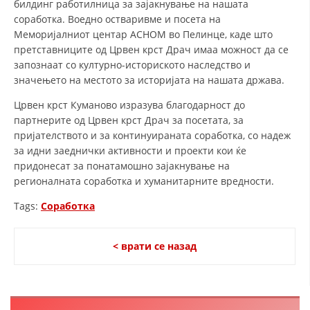
ДИСЕМИНАЦИЈА
билдинг работилница за зајакнување на нашата
соработка. Воедно остваривме и посета на
MЕЃУНАРОДНО ХУМАНИТАРНО ПРАВО
Меморијалниот центар АСНОМ во Пелинце, каде што
претставниците од Црвен крст Драч имаа можност да се
ПРОМОЦИЈА НА ХУМАНИ ВРЕДНОСТИ
запознаат со културно-историското наследство и
значењето на местото за историјата на нашата држава.
УПОТРЕБА И ЗАШТИТА НА АМБЛЕМОТ
Црвен крст Куманово изразува благодарност до
СОЦИЈАЛНО ХУМАНИТАРНА ДЕЈНОСТ
партнерите од Црвен крст Драч за посетата, за
КАКО ДА ДОНИРАТЕ
пријателството и за континуираната соработка, со надеж
за идни заеднички активности и проекти кои ќе
ПОДГОТВЕНОСТ И ДЕЈСТВО ПРИ КАТАСТРОФИ
придонесат за понатамошно зајакнување на
регионалната соработка и хуманитарните вредности.
ТИМ ЗА ОДГОВОР ПРИ КАТАСТРОФИ ПРИ ООЦК КУМАНОВО
Tags:
Соработка
ОДНОСИ СО ЈАВНОСТ
ИСТРАЖУВАЊЕ НА ЈАВНО МИСЛЕЊЕ
< врати се назад
МЕЃУНАРОДНА СОРАБОТКА
ДОГОВОРИ