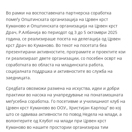
СТРУКТУРА И ОРГАНИЗАЦИОНА ПОСТАВЕНОСТ – ОПШТИНСКА
ОРГАНИЗАЦИЈА КУМАНОВО
Во рамки на воспоставената партнерска соработка
КОНТАКТ ИНФОРМАЦИИ
помеѓу Општинската организација на Црвен крст
Куманово и Општинската организација на Црвен крст
Драч, Р.Албанија во периодот од 3 до 5 октомври 2025
година, се реализираше посета на делегација од Црвен
ЗАКОН ЗА ЦКРМ
крст Драч во Куманово. Во текот на посетата беа
презентирани активностите, програмите и проектите кои
СТАТУТ НА ЦКРМ
ги реализираат двете организации, со посебен осврт на
соработката во областа на младинската работа,
социјалната поддршка и активностите во служба на
заедницата.
Средбата овозможи размена на искуства, идеи и добри
ОРГАНИЗАЦИЈА И РАЗВОЈ
практики во насока на унапредување на понатамошната
РАКОВОДЕН ОДБОР
меѓусебна соработка. Го посетивме и училишниот клуб на
Црвен крст Куманово во ООУ,, Христијан Карпош” во кој
СОБРАНИЕ
што се одвиваа активности по повод Недела на млади, а
волонтерите од Клубот на млади при Црвен крст
СТРУКТУРА И ОРГАНИЗАЦИОНА ПОСТАВЕНОСТ
Куманово во нашите простории организираа тим