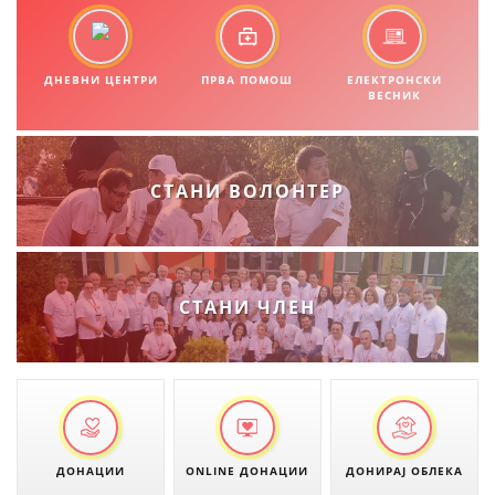
ЗНАЧЕЊЕ НА СЛУЖБАТА ЗА БАРАЊЕ
ФОРМУЛАРИ ЗА БАРАЊА
ДНЕВНИ ЦЕНТРИ
ПРВА ПОМОШ
ЕЛЕКТРОНСКИ
ВЕСНИК
ЗДРАВСТВЕНО ПРЕВЕНТИВНА ДЕЈНОСТ
ПРВА ПОМОШ
КРВОДАРИТЕЛСТВО
СТАНИ ВОЛОНТЕР
ИНФОРМАЦИИ ЗА БОЛЕСТИ
УСЛУГИ
СТАНИ ЧЛЕН
ЗА НАС
ДЕЈСТВУВАЊЕ
ДОНАЦИИ
ONLINE ДОНАЦИИ
ДОНИРАЈ ОБЛЕКА