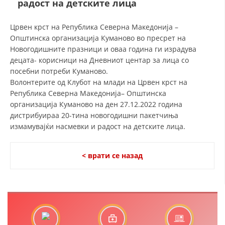
радост на детските лица
СТРУКТУРА И ОРГАНИЗАЦИОНА ПОСТАВЕНОСТ – ОПШТИНСКА
ОРГАНИЗАЦИЈА КУМАНОВО
Црвен крст на Република Северна Македонија –
КОНТАКТ ИНФОРМАЦИИ
Општинска организација Куманово во пресрет на
Новогодишните празници и оваа година ги израдува
децата- корисници на Дневниот центар за лица со
посебни потреби Куманово.
ЗАКОН ЗА ЦКРМ
Волонтерите од Клубот на млади на Црвен крст на
СТАТУТ НА ЦКРМ
Република Северна Македонија– Општинска
организација Куманово на ден 27.12.2022 година
дистрибуираa 20-тина новогодишни пакетчиња
измамувајќи насмевки и радост на детските лица.
ОРГАНИЗАЦИЈА И РАЗВОЈ
< врати се назад
РАКОВОДЕН ОДБОР
СОБРАНИЕ
СТРУКТУРА И ОРГАНИЗАЦИОНА ПОСТАВЕНОСТ