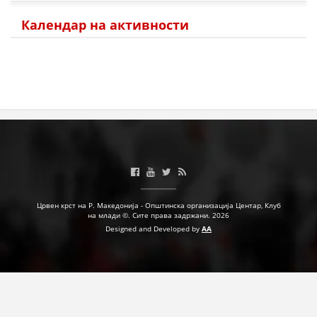
Календар на активности
ПРИРАЧНИЦИ
СТРАТЕГИИ
ЕДУКАТИВНО ИНФОРМАТИВНИ МАТЕРИЈАЛИ
БРОШУРИ
ПОСТЕРИ
ПРЕЗЕНТАЦИИ
Црвен крст на Р. Македонија - Општинска организација Центар, Клуб
на млади ©. Сите права задржани. 2026
Designed and Developed by
AA