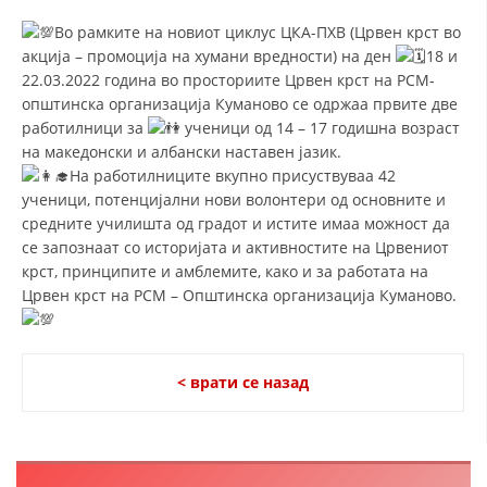
СТРУКТУРА И ОРГАНИЗАЦИОНА ПОСТАВЕНОСТ – ОПШТИНСКА
ОРГАНИЗАЦИЈА КУМАНОВО
Во рамките на новиот циклус ЦКА-ПХВ (Црвен крст во
акција – промоција на хумани вредности) на ден
18 и
КОНТАКТ ИНФОРМАЦИИ
22.03.2022 година во просториите Црвен крст на РСМ-
општинска организација Куманово се одржаа првите две
работилници за
ученици од 14 – 17 годишна возраст
на македонски и албански наставен јазик.
ЗАКОН ЗА ЦКРМ
На работилниците вкупно присуствуваа 42
СТАТУТ НА ЦКРМ
ученици, потенцијални нови волонтери од основните и
средните училишта од градот и истите имаа можност да
се запознаат со историјата и активностите на Црвениот
крст, принципите и амблемите, како и за работата на
Црвен крст на РСМ – Општинска организација Куманово.
ОРГАНИЗАЦИЈА И РАЗВОЈ
РАКОВОДЕН ОДБОР
< врати се назад
СОБРАНИЕ
СТРУКТУРА И ОРГАНИЗАЦИОНА ПОСТАВЕНОСТ