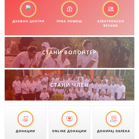
ДИСЕМИНАЦИЈА
MЕЃУНАРОДНО ХУМАНИТАРНО ПРАВО
ДНЕВНИ ЦЕНТРИ
ПРВА ПОМОШ
ЕЛЕКТРОНСКИ
ПРОМОЦИЈА НА ХУМАНИ ВРЕДНОСТИ
ВЕСНИК
УПОТРЕБА И ЗАШТИТА НА АМБЛЕМОТ
СОЦИЈАЛНО ХУМАНИТАРНА ДЕЈНОСТ
СТАНИ ВОЛОНТЕР
КАКО ДА ДОНИРАТЕ
ПОДГОТВЕНОСТ И ДЕЈСТВО ПРИ КАТАСТРОФИ
ТИМ ЗА ОДГОВОР ПРИ КАТАСТРОФИ ПРИ ООЦК КУМАНОВО
СТАНИ ЧЛЕН
ОДНОСИ СО ЈАВНОСТ
ИСТРАЖУВАЊЕ НА ЈАВНО МИСЛЕЊЕ
МЕЃУНАРОДНА СОРАБОТКА
ДОГОВОРИ
ДОНАЦИИ
ONLINE ДОНАЦИИ
ДОНИРАЈ ОБЛЕКА