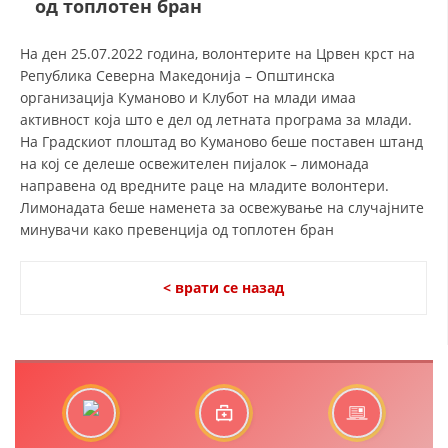
од топлотен бран
СТРУКТУРА И ОРГАНИЗАЦИОНА ПОСТАВЕНОСТ – ОПШТИНСКА
ОРГАНИЗАЦИЈА КУМАНОВО
На ден 25.07.2022 година, волонтерите на Црвен крст на
КОНТАКТ ИНФОРМАЦИИ
Република Северна Македонија – Општинска
организација Куманово и Клубот на млади имаа
активност која што е дел од летната програма за млади.
На Градскиот плоштад во Куманово беше поставен штанд
ЗАКОН ЗА ЦКРМ
на кој се делеше освежителен пијалок – лимонада
СТАТУТ НА ЦКРМ
направена од вредните раце на младите волонтери.
Лимонадата беше наменета за освежување на случајните
минувачи како превенција од топлотен бран
< врати се назад
ОРГАНИЗАЦИЈА И РАЗВОЈ
РАКОВОДЕН ОДБОР
СОБРАНИЕ
СТРУКТУРА И ОРГАНИЗАЦИОНА ПОСТАВЕНОСТ