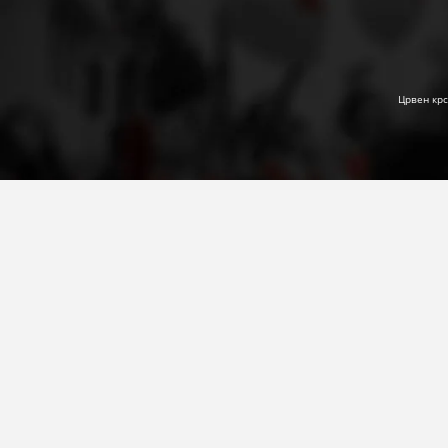
Црвен крс