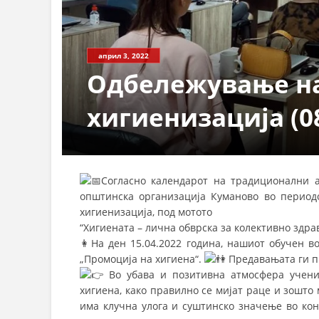
СТРУКТ
април 3, 2022
Одбележување на
хигиенизација (0
Согласно календарот на традиционални а
општинска организација Куманово во периодо
хигиенизација, под мотото
“Хигиената – лична обврска за колективно здрав
👩‍
На ден 15.04.2022 година, нашиот обучен 
„Промоција на хигиена“.
Предавањата ги пр
Во убава и позитивна атмосфера учени
хигиена, како правилно се мијат раце и зошто
има клучна улога и суштинско значење во кон