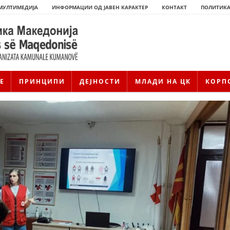
МУЛТИМЕДИЈА
ИНФОРМАЦИИ ОД ЈАВЕН КАРАКТЕР
КОНТАКТ
ПОЛИТИКА
Е
ПРИНЦИПИ
ДЕЈНОСТИ
МЛАДИ НА ЦК
КОРП
ИСТОРИЈАТ НА ЦКРМ
ИСТОРИЈАТ НА ДВИЖЕЊЕТО