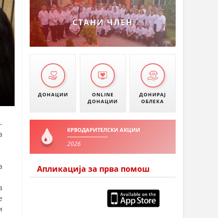
УМАНОВО
СТАНИ ЧЛЕН
ДОНАЦИИ
ONLINE
ДОНИРАЈ
ДОНАЦИИ
ОБЛЕКА
-
КРВОДАРИТЕЛСКИ АКЦИИ
а
2026
а
Апликација за прва помош
а
е
и