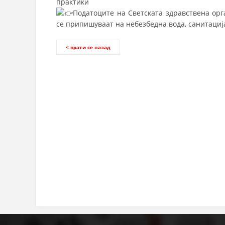
практики
Податоците на Светската здравствена ор
се припишуваат на небезбедна вода, санитација
< врати се назад