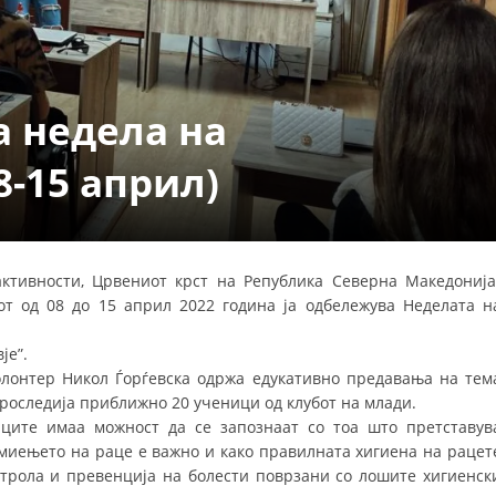
УРА И ОРГАНИЗАЦИОНА ПОСТАВЕНОСТ – ОПШТИНСКА ОРГАНИЗАЦИЈА К
КОНТАКТ ИНФОРМАЦИИ
 недела на
ЗАКОН ЗА ЦКРМ
8-15 април)
СТАТУТ НА ЦКРМ
ктивности, Црвениот крст на Република Северна Македонија
т од 08 до 15 април 2022 година ja одбележува Неделата н
ОРГАНИЗАЦИЈА И РАЗВОЈ
је”.
РАКОВОДЕН ОДБОР
волонтер Никол Ѓорѓевска одржа едукативно предавања на тем
оследија приближно 20 ученици од клубот на млади.
СОБРАНИЕ
ците имаа можност да се запознаат со тоа што претставув
СТРУКТУРА И ОРГАНИЗАЦИОНА ПОСТАВЕНОСТ
 миењето на раце е важно и како правилната хигиена на рацет
трола и превенција на болести поврзани со лошите хигиенск
ДИСЕМИНАЦИЈА