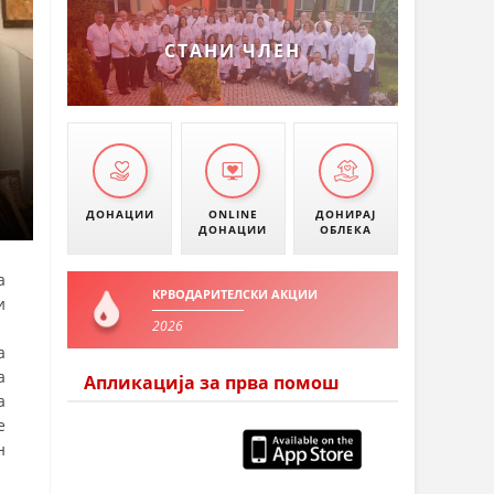
УМАНОВО
СТАНИ ЧЛЕН
ДОНАЦИИ
ONLINE
ДОНИРАЈ
ДОНАЦИИ
ОБЛЕКА
а
КРВОДАРИТЕЛСКИ АКЦИИ
и
2026
а
а
Апликација за прва помош
а
е
н