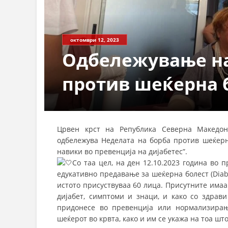
СТРУКТ
октомври 12, 2023
Одбележување на
против шеќерна 
Црвен крст на Република Северна Македон
одбележува Неделата на борба против шеќерн
навики во превенција на дијабетес”.
Со таа цел, на ден 12.10.2023 година во
едукативно предавање за шеќерна болест (Diabe
истото присуствуваа 60 лица. Присутните имаа
дијабет, симптоми и знаци, и како со здрав
придонесе во превенција или нормализирањ
шеќерот во крвта, како и им се укажа на тоа шт