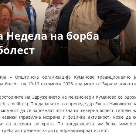
УРА И ОРГАНИЗАЦИОНА ПОСТАВЕНОСТ – ОПШТИНСКА ОРГАНИЗАЦИЈА К
КОНТАКТ ИНФОРМАЦИИ
 Недела на борба
ЗАКОН ЗА ЦКРМ
болест
СТАТУТ НА ЦКРМ
ија – Општинска организација Куманово традиционално ј
а болест од 10-16 октомври 2023 под мотото “Здрави животн
ОРГАНИЗАЦИЈА И РАЗВОЈ
 просториите на Здружението на пензионери Куманово се одрж
РАКОВОДЕН ОДБОР
tes mellitus). Предавањето го спроведе д-р Елена Николиќ и н
 можност да се запознаат што значи шеќерна болест, типови н
СОБРАНИЕ
и навики (правилна исхрана и физичка активност) може да с
СТРУКТУРА И ОРГАНИЗАЦИОНА ПОСТАВЕНОСТ
е на шеќерот во крвта. По предавањето, им беше измере
о треба да преземат за да го нормализираат истиот.
ДИСЕМИНАЦИЈА