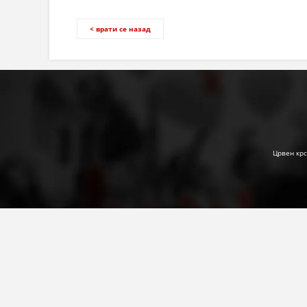
< врати се назад
Црвен крс