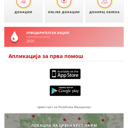
ЗНАЧЕЊЕ НА СЛУЖБАТА ЗА БАРАЊЕ
ДОНАЦИИ
ONLINE ДОНАЦИИ
ДОНИРАЈ ОБЛЕКА
ФОРМУЛАРИ ЗА БАРАЊА
ЗДРАВСТВЕНО ПРЕВЕНТИВНА ДЕЈНОСТ
КРВОДАРИТЕЛСКИ АКЦИИ
ПРВА ПОМОШ
2026
КРВОДАРИТЕЛСТВО
Апликација за прва помош
ИНФОРМАЦИИ ЗА БОЛЕСТИ
УСЛУГИ
ЗА НАС
ДЕЈСТВУВАЊЕ
Црвен крст на Република Македонија
ЛОКАЦИИ НА ЦРВЕН КРСТ НА РМ