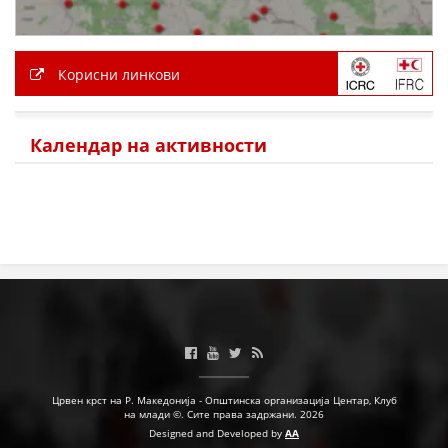
ПРИРАЧНИЦИ
Корисни линкови
СТРАТЕГИИ
ЕДУКАТИВНО ИНФОРМАТИВНИ МАТЕРИЈАЛИ
Календар на активности
БРОШУРИ
ПОСТЕРИ
ПРЕЗЕНТАЦИИ
Црвен крст на Р. Македонија - Општинска организација Центар, Клуб
на млади ©. Сите права задржани. 2026
Designed and Developed by
AA