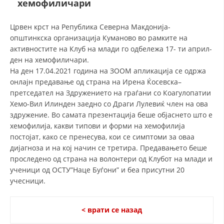
хемофиличари
СТРУКТУРА И ОРГАНИЗАЦИОНА ПОСТАВЕНОСТ – ОПШТИНСКА
ОРГАНИЗАЦИЈА КУМАНОВО
Црвен крст на Република Северна Макдонија-
КОНТАКТ ИНФОРМАЦИИ
oпштинкска организација Куманово во рамките на
активностите на Клуб на млади го одбележа 17- ти април-
ден на хемофиличари.
На ден 17.04.2021 година на ЗООМ апликација се одржа
ЗАКОН ЗА ЦКРМ
онлајн предавање од страна на Ирена Ќосевска–
СТАТУТ НА ЦКРМ
претседател на Здружението на граѓани со Коагулoпатии
Хемо-Вил Илинден заедно со Драги Лулевиќ член на ова
здружение. Во самата презентација беше објаснето што е
хемофилија, какви типови и форми на хемофилија
постојат, како се пренесува, кои се симптоми за оваа
дијагноза и на кој начин се третира. Предавањето беше
ОРГАНИЗАЦИЈА И РАЗВОЈ
проследено од страна на волонтери од Клубот на млади и
ученици од ОСТУ”Наце Буѓони” и беа присутни 20
РАКОВОДЕН ОДБОР
учесници.
СОБРАНИЕ
СТРУКТУРА И ОРГАНИЗАЦИОНА ПОСТАВЕНОСТ
< врати се назад