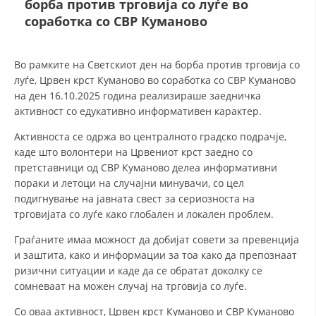
борба против трговија со луѓе во
СТРУКТУРА И ОРГАНИЗАЦИОНА ПОСТАВЕНОСТ – ОПШТИНСКА
ОРГАНИЗАЦИЈА КУМАНОВО
соработка со СВР Куманово
КОНТАКТ ИНФОРМАЦИИ
Во рамките на Светскиот ден на борба против трговија со
луѓе, Црвен крст Куманово во соработка со СВР Куманово
на ден 16.10.2025 година реализираше заедничка
ЗАКОН ЗА ЦКРМ
активност со едукативно информативен карактер.
СТАТУТ НА ЦКРМ
Активноста се одржа во централното градско подрачје,
каде што волонтери на Црвениот крст заедно со
претставници од СВР Куманово делеа информативни
пораки и летоци на случајни минувачи, со цел
подигнување на јавната свест за сериозноста на
трговијата со луѓе како глобален и локален проблем.
ОРГАНИЗАЦИЈА И РАЗВОЈ
Граѓаните имаа можност да добијат совети за превенција
РАКОВОДЕН ОДБОР
и заштита, како и информации за тоа како да препознаат
СОБРАНИЕ
ризични ситуации и каде да се обратат доколку се
сомневаат на можен случај на трговија со луѓе.
СТРУКТУРА И ОРГАНИЗАЦИОНА ПОСТАВЕНОСТ
Со оваа активност, Црвен крст Куманово и СВР Куманово