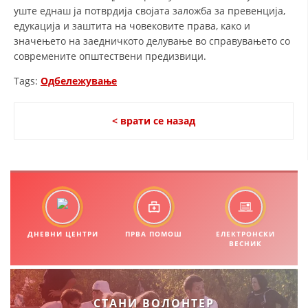
ДИСЕМИНАЦИЈА
уште еднаш ја потврдија својата заложба за превенција,
едукација и заштита на човековите права, како и
MЕЃУНАРОДНО ХУМАНИТАРНО ПРАВО
значењето на заедничкото делување во справувањето со
ПРОМОЦИЈА НА ХУМАНИ ВРЕДНОСТИ
современите општествени предизвици.
УПОТРЕБА И ЗАШТИТА НА АМБЛЕМОТ
Tags:
Одбележување
СОЦИЈАЛНО ХУМАНИТАРНА ДЕЈНОСТ
< врати се назад
КАКО ДА ДОНИРАТЕ
ПОДГОТВЕНОСТ И ДЕЈСТВО ПРИ КАТАСТРОФИ
ТИМ ЗА ОДГОВОР ПРИ КАТАСТРОФИ ПРИ ООЦК КУМАНОВО
ОДНОСИ СО ЈАВНОСТ
ДНЕВНИ ЦЕНТРИ
ПРВА ПОМОШ
ЕЛЕКТРОНСКИ
ИСТРАЖУВАЊЕ НА ЈАВНО МИСЛЕЊЕ
ВЕСНИК
МЕЃУНАРОДНА СОРАБОТКА
ДОГОВОРИ
СТАНИ ВОЛОНТЕР