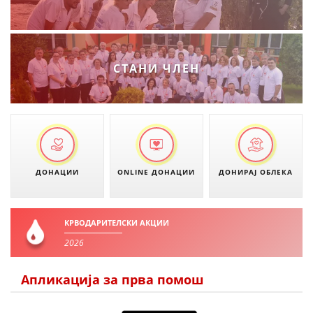
ЗНАЧЕЊЕ НА СЛУЖБАТА ЗА БАРАЊЕ
ФОРМУЛАРИ ЗА БАРАЊА
ЗДРАВСТВЕНО ПРЕВЕНТИВНА ДЕЈНОСТ
СТАНИ ЧЛЕН
ПРВА ПОМОШ
КРВОДАРИТЕЛСТВО
ИНФОРМАЦИИ ЗА БОЛЕСТИ
УСЛУГИ
ДОНАЦИИ
ONLINE ДОНАЦИИ
ДОНИРАЈ ОБЛЕКА
КРВОДАРИТЕЛСКИ АКЦИИ
ЗА НАС
2026
ДЕЈСТВУВАЊЕ
Апликација за прва помош