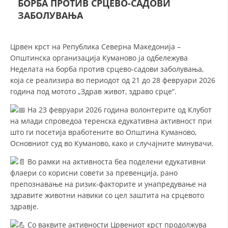
БОРБА ПРОТИВ СРЦЕВО-САДОВИ
СТРУКТУРА И ОРГАНИЗАЦИОНА ПОСТАВЕНОСТ – ОПШТИНСКА
ОРГАНИЗАЦИЈА КУМАНОВО
ЗАБОЛУВАЊА
КОНТАКТ ИНФОРМАЦИИ
Црвен крст на Република Северна Македонија –
Општинска организација Куманово ја одбележува
Неделата на борба против срцево-садови заболувања,
ЗАКОН ЗА ЦКРМ
која се реализира во периодот од 21 до 28 февруари 2026
година под мотото „Здрав живот, здраво срце“.
СТАТУТ НА ЦКРМ
На 23 февруари 2026 година волонтерите од Клубот
на млади спроведоа теренска едукативна активност при
што ги посетија вработените во Општина Куманово,
Основниот суд во Куманово, како и случајните минувачи.
ОРГАНИЗАЦИЈА И РАЗВОЈ
Во рамки на активноста беа поделени едукативни
флаери со корисни совети за превенција, рано
РАКОВОДЕН ОДБОР
препознавање на ризик-факторите и унапредување на
СОБРАНИЕ
здравите животни навики со цел заштита на срцевото
здравје.
СТРУКТУРА И ОРГАНИЗАЦИОНА ПОСТАВЕНОСТ
Со ваквите активности Црвениот крст продолжува