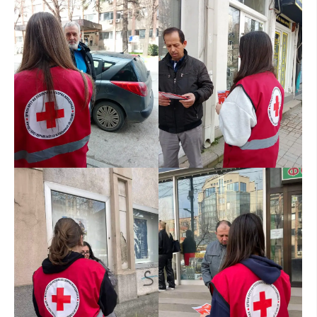
ЗНАЧЕЊЕ НА СЛУЖБАТА ЗА БАРАЊЕ
ФОРМУЛАРИ ЗА БАРАЊА
ЗДРАВСТВЕНО ПРЕВЕНТИВНА ДЕЈНОСТ
ПРВА ПОМОШ
КРВОДАРИТЕЛСТВО
ИНФОРМАЦИИ ЗА БОЛЕСТИ
УСЛУГИ
ЗА НАС
ДЕЈСТВУВАЊЕ