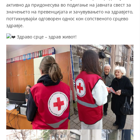
ДИСЕМИНАЦИЈА
активно да придонесува во подигање на јавната свест за
значењето на превенцијата и зачувувањето на здравјето,
MЕЃУНАРОДНО ХУМАНИТАРНО ПРАВО
поттикнувајќи одговорен однос кон сопственото срцево
ПРОМОЦИЈА НА ХУМАНИ ВРЕДНОСТИ
здравје.
УПОТРЕБА И ЗАШТИТА НА АМБЛЕМОТ
Здраво срце – здрав живот!
СОЦИЈАЛНО ХУМАНИТАРНА ДЕЈНОСТ
КАКО ДА ДОНИРАТЕ
ПОДГОТВЕНОСТ И ДЕЈСТВО ПРИ КАТАСТРОФИ
ТИМ ЗА ОДГОВОР ПРИ КАТАСТРОФИ ПРИ ООЦК КУМАНОВО
ОДНОСИ СО ЈАВНОСТ
ИСТРАЖУВАЊЕ НА ЈАВНО МИСЛЕЊЕ
МЕЃУНАРОДНА СОРАБОТКА
ДОГОВОРИ