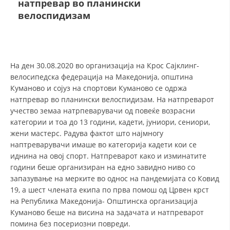
натпревар во планински
СТРУКТУРА И ОРГАНИЗАЦИОНА ПОСТАВЕНОСТ – ОПШТИНСКА
ОРГАНИЗАЦИЈА КУМАНОВО
велоспидизам
КОНТАКТ ИНФОРМАЦИИ
На ден 30.08.2020 во организација на Крос Сајклинг-
ЗАКОН ЗА ЦКРМ
велосипедска федерација на Македонија, општина
Куманово и сојуз на спортови Куманово се одржа
СТАТУТ НА ЦКРМ
натпревар во планински велоспидизам. На натпреварот
учество земаа натрпеварувачи од повеќе возрасни
категории и тоа до 13 години, кадети, јуниори, сениори,
жени мастерс. Радува фактот што најмногу
наптреварувачи имаше во категорија кадети кои се
иднина на овој спорт. Натпреварот како и изминатите
ОРГАНИЗАЦИЈА И РАЗВОЈ
години беше организиран на едно завидно ниво со
РАКОВОДЕН ОДБОР
запазување на мерките во однос на пандемијата со Ковид
19, а шест члената екипа по прва помош од Црвен крст
СОБРАНИЕ
на Република Македонија- Општинска организација
Куманово беше на висина на задачата и натпреварот
СТРУКТУРА И ОРГАНИЗАЦИОНА ПОСТАВЕНОСТ
помина без посериозни повреди.