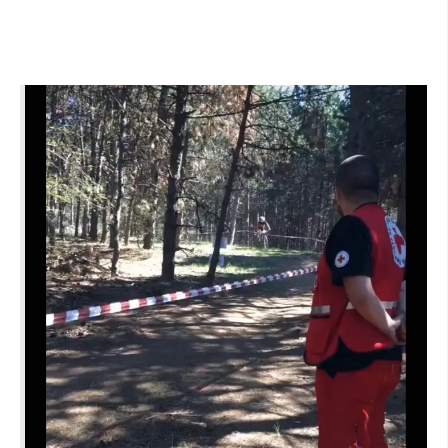
ДИСЕМИНАЦИЈА
MЕЃУНАРОДНО ХУМАНИТАРНО ПРАВО
ПРОМОЦИЈА НА ХУМАНИ ВРЕДНОСТИ
УПОТРЕБА И ЗАШТИТА НА АМБЛЕМОТ
СОЦИЈАЛНО ХУМАНИТАРНА ДЕЈНОСТ
КАКО ДА ДОНИРАТЕ
ПОДГОТВЕНОСТ И ДЕЈСТВО ПРИ КАТАСТРОФИ
ТИМ ЗА ОДГОВОР ПРИ КАТАСТРОФИ ПРИ ООЦК КУМАНОВО
ОДНОСИ СО ЈАВНОСТ
ИСТРАЖУВАЊЕ НА ЈАВНО МИСЛЕЊЕ
МЕЃУНАРОДНА СОРАБОТКА
ДОГОВОРИ