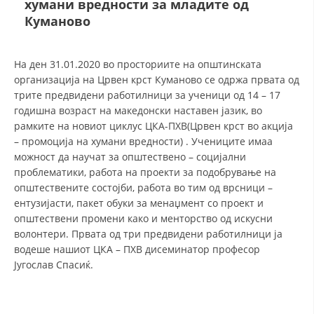
хумани вредности за младите од
СТРУКТУРА И ОРГАНИЗАЦИОНА ПОСТАВЕНОСТ – ОПШТИНСКА
ОРГАНИЗАЦИЈА КУМАНОВО
Куманово
КОНТАКТ ИНФОРМАЦИИ
На ден 31.01.2020 во просториите на општинската
организација на Црвен крст Куманово се одржа првата од
трите предвидени работилници за ученици од 14 – 17
ЗАКОН ЗА ЦКРМ
годишна возраст на македонски наставен јазик, во
рамките на новиот циклус ЦКА-ПХВ(Црвен крст во акција
СТАТУТ НА ЦКРМ
– промоција на хумани вредности) . Учениците имаа
можност да научат за општествено – социјални
проблематики, работа на проекти за подобрување на
општествените состојби, работа во тим од врсници –
ентузијасти, пакет обуки за менаџмент со проект и
ОРГАНИЗАЦИЈА И РАЗВОЈ
општествени промени како и менторство од искусни
волонтери. Првата од три предвидени работилници ја
РАКОВОДЕН ОДБОР
водеше нашиот ЦКА – ПХВ дисеминатор професор
Југослав Спасиќ.
СОБРАНИЕ
СТРУКТУРА И ОРГАНИЗАЦИОНА ПОСТАВЕНОСТ