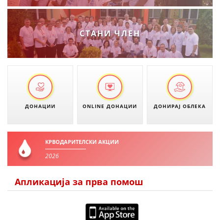
ЗНАЧЕЊЕ НА СЛУЖБАТА ЗА БАРАЊЕ
ФОРМУЛАРИ ЗА БАРАЊА
СТАНИ ЧЛЕН
ЗДРАВСТВЕНО ПРЕВЕНТИВНА ДЕЈНОСТ
ПРВА ПОМОШ
КРВОДАРИТЕЛСТВО
ИНФОРМАЦИИ ЗА БОЛЕСТИ
ДОНАЦИИ
ONLINE ДОНАЦИИ
ДОНИРАЈ ОБЛЕКА
УСЛУГИ
КРВОДАРИТЕЛСКИ АКЦИИ
2026
ЗА НАС
ДЕЈСТВУВАЊЕ
Апликација за прва помош