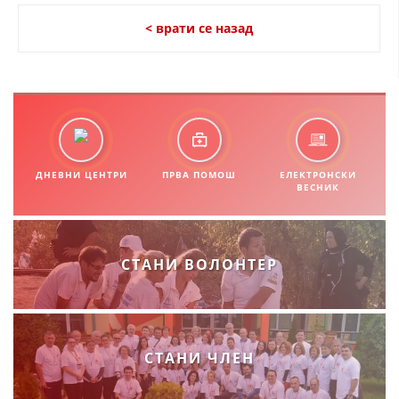
ЗНАЧЕЊЕ НА СЛУЖБАТА ЗА БАРАЊЕ
< врати се назад
ФОРМУЛАРИ ЗА БАРАЊА
ЗДРАВСТВЕНО ПРЕВЕНТИВНА ДЕЈНОСТ
ПРВА ПОМОШ
КРВОДАРИТЕЛСТВО
ДНЕВНИ ЦЕНТРИ
ПРВА ПОМОШ
ЕЛЕКТРОНСКИ
ИНФОРМАЦИИ ЗА БОЛЕСТИ
ВЕСНИК
УСЛУГИ
СТАНИ ВОЛОНТЕР
ЗА НАС
ДЕЈСТВУВАЊЕ
СТАНИ ЧЛЕН