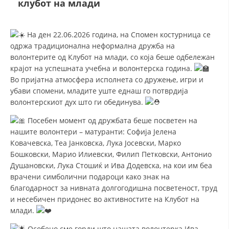
клубот на млади
СТРУКТУРА И ОРГАНИЗАЦИОНА ПОСТАВЕНОСТ – ОПШТИНСКА
ОРГАНИЗАЦИЈА КУМАНОВО
КОНТАКТ ИНФОРМАЦИИ
На ден 22.06.2026 година, на Спомен костурница се
одржа традиционална неформална дружба на
волонтерите од Клубот на млади, со која беше одбележан
крајот на успешната учебна и волонтерска година.
ЗАКОН ЗА ЦКРМ
Во пријатна атмосфера исполнета со дружење, игри и
убави спомени, младите уште еднаш го потврдија
СТАТУТ НА ЦКРМ
волонтерскиот дух што ги обединува.
Посебен момент од дружбата беше посветен на
нашите волонтери – матуранти: Софија Јелена
Ковачевска, Теа Јанковска, Лука Јосевски, Марко
Бошковски, Марио Илиевски, Филип Петковски, Антонио
ОРГАНИЗАЦИЈА И РАЗВОЈ
Душановски, Лука Стошиќ и Ива Додевска, на кои им беа
РАКОВОДЕН ОДБОР
врачени симболични подароци како знак на
благодарност за нивната долгогодишна посветеност, труд
СОБРАНИЕ
и несебичен придонес во активностите на Клубот на
млади.
СТРУКТУРА И ОРГАНИЗАЦИОНА ПОСТАВЕНОСТ
Особено сме горди што нашата волонтерка Ива