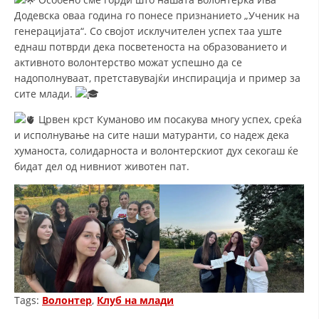
ДИСЕМИНАЦИЈА
Додевска оваа година го понесе признанието „Ученик на
генерацијата“. Со својот исклучителен успех таа уште
MЕЃУНАРОДНО ХУМАНИТАРНО ПРАВО
еднаш потврди дека посветеноста на образованието и
ПРОМОЦИЈА НА ХУМАНИ ВРЕДНОСТИ
активното волонтерство можат успешно да се
надополнуваат, претставувајќи инспирација и пример за
УПОТРЕБА И ЗАШТИТА НА АМБЛЕМОТ
сите млади.
СОЦИЈАЛНО ХУМАНИТАРНА ДЕЈНОСТ
Црвен крст Куманово им посакува многу успех, среќа
и исполнување на сите наши матуранти, со надеж дека
КАКО ДА ДОНИРАТЕ
хуманоста, солидарноста и волонтерскиот дух секогаш ќе
ПОДГОТВЕНОСТ И ДЕЈСТВО ПРИ КАТАСТРОФИ
бидат дел од нивниот животен пат.
ТИМ ЗА ОДГОВОР ПРИ КАТАСТРОФИ ПРИ ООЦК КУМАНОВО
ОДНОСИ СО ЈАВНОСТ
ИСТРАЖУВАЊЕ НА ЈАВНО МИСЛЕЊЕ
МЕЃУНАРОДНА СОРАБОТКА
Tags:
Волонтер
,
Клуб на млади
ДОГОВОРИ