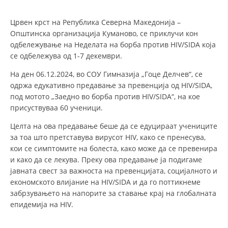
СТРУКТУРА И ОРГАНИЗАЦИОНА ПОСТАВЕНОСТ – ОПШТИНСКА
ОРГАНИЗАЦИЈА КУМАНОВО
Црвен крст на Република Северна Македонија –
КОНТАКТ ИНФОРМАЦИИ
Општинска организација Куманово, се приклучи кон
одбележување на Неделата на борба против HIV/SIDA која
се одбележува од 1-7 декември.
ЗАКОН ЗА ЦКРМ
На ден 06.12.2024, во СОУ Гимназија „Гоце Делчев“, се
одржа едукативно предавање за превенција од HIV/SIDA,
СТАТУТ НА ЦКРМ
под мотото „Заедно во борба против HIV/SIDA“, на кое
присуствуваа 60 ученици.
Целта на ова предавање беше да се едуцираат учениците
за тоа што претставува вирусот HIV, како се пренесува,
кои се симптомите на болеста, како може да се превенира
ОРГАНИЗАЦИЈА И РАЗВОЈ
и како да се лекува. Преку ова предавање ја подигаме
јавната свест за важноста на превенцијата, социјалното и
РАКОВОДЕН ОДБОР
економското влијание на HIV/SIDA и да го поттикнеме
СОБРАНИЕ
забрзувањето на напорите за ставање крај на глобалната
епидемија на HIV.
СТРУКТУРА И ОРГАНИЗАЦИОНА ПОСТАВЕНОСТ