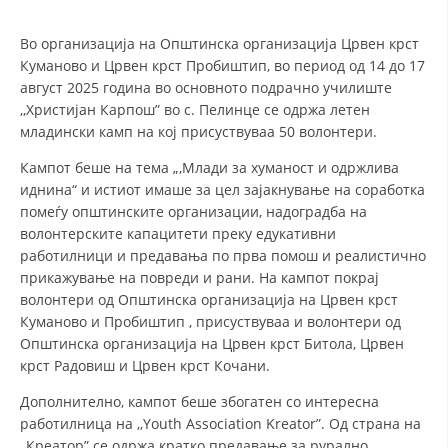
СТРУКТУРА И ОРГАНИЗАЦИОНА ПОСТАВЕНОСТ – ОПШТИНСКА
ОРГАНИЗАЦИЈА КУМАНОВО
Во организација на Општинска организација Црвен крст
КОНТАКТ ИНФОРМАЦИИ
Куманово и Црвен крст Пробиштип, во период од 14 до 17
август 2025 година во основното подрачно училиште
,,Христијан Карпош” во с. Пелинце се одржа летен
младински камп на кој присуствуваа 50 волонтери.
ЗАКОН ЗА ЦКРМ
Кампот беше на тема „,Млади за хуманост и одржлива
СТАТУТ НА ЦКРМ
иднина“ и истиот имаше за цел зајакнување на соработка
помеѓу општинските организации, надоградба на
волонтерските капацитети преку едукативни
работилници и предавања по прва помош и реалистично
прикажување на повреди и рани. На кампот покрај
волонтери од Општинска организација на Црвен крст
ОРГАНИЗАЦИЈА И РАЗВОЈ
Куманово и Пробиштип , присуствуваа и волонтери од
РАКОВОДЕН ОДБОР
Општинска организација на Црвен крст Битола, Црвен
крст Радовиш и Црвен крст Кочани.
СОБРАНИЕ
Дополнително, кампот беше збогатен со интересна
СТРУКТУРА И ОРГАНИЗАЦИОНА ПОСТАВЕНОСТ
работилница на ,,Youth Association Kreator”. Од страна на
,,Креатор” се одржа кратко предавање за рурално