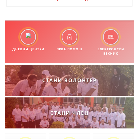
ЗНАЧЕЊЕ НА СЛУЖБАТА ЗА БАРАЊЕ
ФОРМУЛАРИ ЗА БАРАЊА
ЗДРАВСТВЕНО ПРЕВЕНТИВНА ДЕЈНОСТ
ПРВА ПОМОШ
ДНЕВНИ ЦЕНТРИ
ПРВА ПОМОШ
ЕЛЕКТРОНСКИ
КРВОДАРИТЕЛСТВО
ВЕСНИК
ИНФОРМАЦИИ ЗА БОЛЕСТИ
УСЛУГИ
СТАНИ ВОЛОНТЕР
ЗА НАС
ДЕЈСТВУВАЊЕ
СТАНИ ЧЛЕН