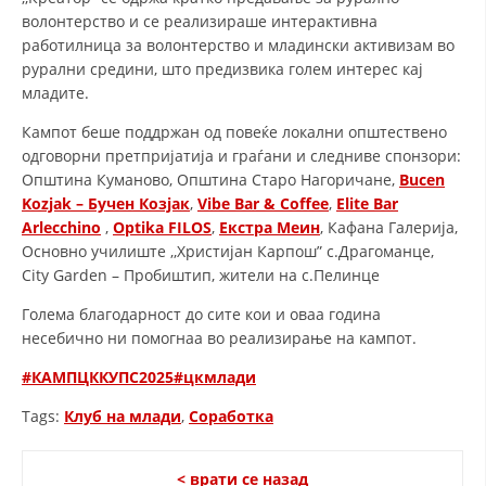
ДИСЕМИНАЦИЈА
волонтерство и се реализираше интерактивна
работилница за волонтерство и младински активизам во
MЕЃУНАРОДНО ХУМАНИТАРНО ПРАВО
рурални средини, што предизвика голем интерес кај
ПРОМОЦИЈА НА ХУМАНИ ВРЕДНОСТИ
младите.
УПОТРЕБА И ЗАШТИТА НА АМБЛЕМОТ
Кампот беше поддржан од повеќе локални општествено
одговорни претпријатија и граѓани и следниве спонзори:
СОЦИЈАЛНО ХУМАНИТАРНА ДЕЈНОСТ
Општина Куманово, Општина Старо Нагоричане,
Bucen
Kozjak – Бучен Козјак
,
Vibe Bar & Coffee
,
Elite Bar
КАКО ДА ДОНИРАТЕ
Arlecchino
,
Optika FILOS
,
Екстра Меин
, Кафана Галерија,
ПОДГОТВЕНОСТ И ДЕЈСТВО ПРИ КАТАСТРОФИ
Основно училиште ,,Христијан Карпош” с.Драгоманце,
City Garden – Пробиштип, жители на с.Пелинце
ТИМ ЗА ОДГОВОР ПРИ КАТАСТРОФИ ПРИ ООЦК КУМАНОВО
Голема благодарност до сите кои и оваа година
ОДНОСИ СО ЈАВНОСТ
несебично ни помогнаа во реализирање на кампот.
ИСТРАЖУВАЊЕ НА ЈАВНО МИСЛЕЊЕ
#КАМПЦККУПС2025
#цкмлади
Tags:
Клуб на млади
,
Соработка
МЕЃУНАРОДНА СОРАБОТКА
ДОГОВОРИ
< врати се назад