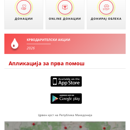
ПРИРАЧНИЦИ
ДОНАЦИИ
ONLINE ДОНАЦИИ
ДОНИРАЈ ОБЛЕКА
СТРАТЕГИИ
ЕДУКАТИВНО ИНФОРМАТИВНИ МАТЕРИЈАЛИ
КРВОДАРИТЕЛСКИ АКЦИИ
БРОШУРИ
2026
ПОСТЕРИ
Апликација за прва помош
ПРЕЗЕНТАЦИИ
Црвен крст на Република Македонија