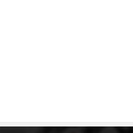
MЕЃУНАРОДНО ХУМАНИТАРНО ПРАВО
ПРОМОЦИЈА НА ХУМАНИ ВРЕДНОСТИ
УПОТРЕБА И ЗАШТИТА НА АМБЛЕМОТ
СОЦИЈАЛНО ХУМАНИТАРНА ДЕЈНОСТ
КАКО ДА ДОНИРАТЕ
ПОДГОТВЕНОСТ И ДЕЈСТВО ПРИ КАТАСТРОФИ
ТИМ ЗА ОДГОВОР ПРИ КАТАСТРОФИ ПРИ ООЦК КУМАНОВО
ОДНОСИ СО ЈАВНОСТ
ИСТРАЖУВАЊЕ НА ЈАВНО МИСЛЕЊЕ
МЕЃУНАРОДНА СОРАБОТКА
ДОГОВОРИ
ЗНАЧЕЊЕ НА СЛУЖБАТА ЗА БАРАЊЕ