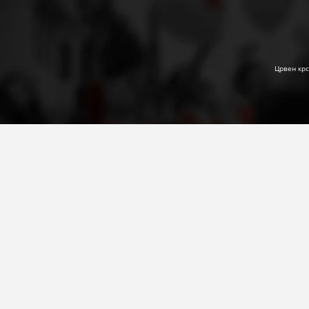
Црвен крс