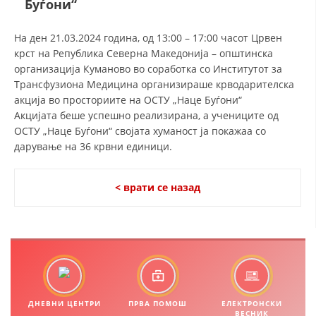
Буѓони“
СТРУКТУРА И ОРГАНИЗАЦИОНА ПОСТАВЕНОСТ – ОПШТИНСКА
ОРГАНИЗАЦИЈА КУМАНОВО
На ден 21.03.2024 година, од 13:00 – 17:00 часот Црвен
КОНТАКТ ИНФОРМАЦИИ
крст на Република Северна Македонија – општинска
организација Куманово во соработка со Институтот за
Трансфузиона Медицина организираше крводарителска
акција во просториите на ОСТУ „Наце Буѓони“
ЗАКОН ЗА ЦКРМ
Акцијата беше успешно реализирана, а учениците од
СТАТУТ НА ЦКРМ
ОСТУ „Наце Буѓони“ својата хуманост ја покажаа со
дарување на 36 крвни единици.
< врати се назад
ОРГАНИЗАЦИЈА И РАЗВОЈ
РАКОВОДЕН ОДБОР
СОБРАНИЕ
СТРУКТУРА И ОРГАНИЗАЦИОНА ПОСТАВЕНОСТ
ДНЕВНИ ЦЕНТРИ
ПРВА ПОМОШ
ЕЛЕКТРОНСКИ
ВЕСНИК