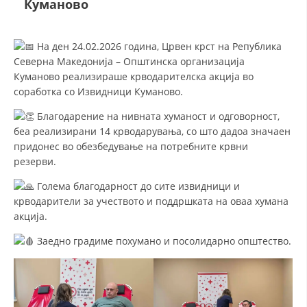
Куманово
СТРУКТУРА И ОРГАНИЗАЦИОНА ПОСТАВЕНОСТ – ОПШТИНСКА
ОРГАНИЗАЦИЈА КУМАНОВО
КОНТАКТ ИНФОРМАЦИИ
На ден 24.02.2026 година, Црвен крст на Република
Северна Македонија – Општинска организација
Куманово реализираше крводарителска акција во
соработка со Извидници Куманово.
ЗАКОН ЗА ЦКРМ
Благодарение на нивната хуманост и одговорност,
СТАТУТ НА ЦКРМ
беа реализирани 14 крводарувања, со што дадоа значаен
придонес во обезбедување на потребните крвни
резерви.
Голема благодарност до сите извидници и
крводарители за учеството и поддршката на оваа хумана
ОРГАНИЗАЦИЈА И РАЗВОЈ
акција.
РАКОВОДЕН ОДБОР
Заедно градиме похумано и посолидарно општество.
СОБРАНИЕ
СТРУКТУРА И ОРГАНИЗАЦИОНА ПОСТАВЕНОСТ