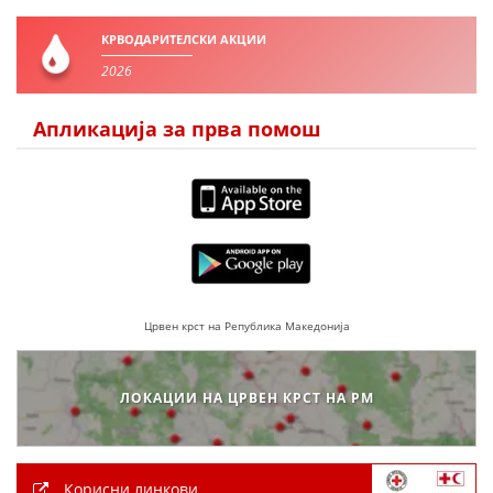
ПРИРАЧНИЦИ
КРВОДАРИТЕЛСКИ АКЦИИ
2026
СТРАТЕГИИ
ЕДУКАТИВНО ИНФОРМАТИВНИ МАТЕРИЈАЛИ
Апликација за прва помош
БРОШУРИ
ПОСТЕРИ
ПРЕЗЕНТАЦИИ
Црвен крст на Република Македонија
ЛОКАЦИИ НА ЦРВЕН КРСТ НА РМ
Корисни линкови