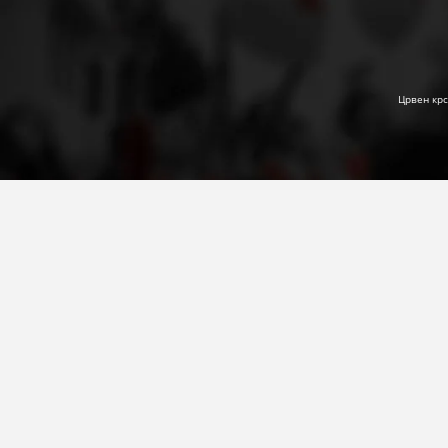
Црвен крс