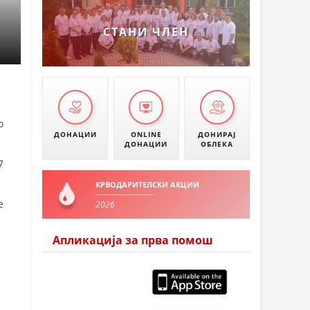
УМАНОВО
СТАНИ ЧЛЕН
о
ДОНАЦИИ
ONLINE
ДОНИРАЈ
ДОНАЦИИ
ОБЛЕКА
7
КРВОДАРИТЕЛСКИ АКЦИИ
е
2026
Апликација за прва помош