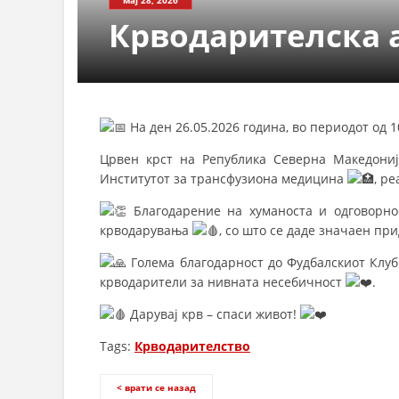
СТРУКТ
Крводарителска 
На ден 26.05.2026 година, во периодот од 10
Црвен крст на Република Северна Македони
Институтот за трансфузиона медицина
, р
Благодарение на хуманоста и одговорно
крводарувања
, со што се даде значаен пр
Голема благодарност до Фудбалскиот Клуб
крводарители за нивната несебичност
.
Дарувај крв – спаси живот!
Tags:
Крводарителство
< врати се назад