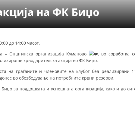
УРА И ОРГАНИЗАЦИОНА ПОСТАВЕНОСТ – ОПШТИНСКА ОРГАНИЗАЦИЈА К
акција на ФК Биџо
КОНТАКТ ИНФОРМАЦИИ
ЗАКОН ЗА ЦКРМ
:00 до 14:00 часот,
СТАТУТ НА ЦКРМ
ја – Општинска организација Куманово
, во соработка с
еализираше крводарителска акција во ФК Биџо.
ста на граѓаните и членовите на клубот беа реализирани 1
идонес во обезбедување на потребните крвни резерви.
ОРГАНИЗАЦИЈА И РАЗВОЈ
 Биџо за поддршката и успешната организација, како и до сит
РАКОВОДЕН ОДБОР
СОБРАНИЕ
СТРУКТУРА И ОРГАНИЗАЦИОНА ПОСТАВЕНОСТ
ДИСЕМИНАЦИЈА