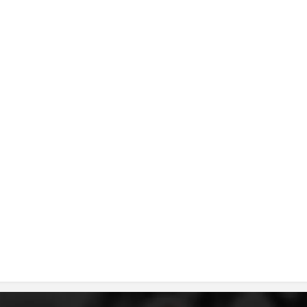
MЕЃУНАРОДНО ХУМАНИТАРНО ПРАВО
ПРОМОЦИЈА НА ХУМАНИ ВРЕДНОСТИ
УПОТРЕБА И ЗАШТИТА НА АМБЛЕМОТ
СОЦИЈАЛНО ХУМАНИТАРНА ДЕЈНОСТ
КАКО ДА ДОНИРАТЕ
ПОДГОТВЕНОСТ И ДЕЈСТВО ПРИ КАТАСТРОФИ
ТИМ ЗА ОДГОВОР ПРИ КАТАСТРОФИ ПРИ ООЦК КУМАНОВО
ОДНОСИ СО ЈАВНОСТ
ИСТРАЖУВАЊЕ НА ЈАВНО МИСЛЕЊЕ
МЕЃУНАРОДНА СОРАБОТКА
ДОГОВОРИ
ЗНАЧЕЊЕ НА СЛУЖБАТА ЗА БАРАЊЕ