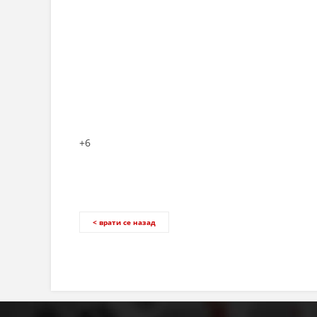
+6
< врати се назад