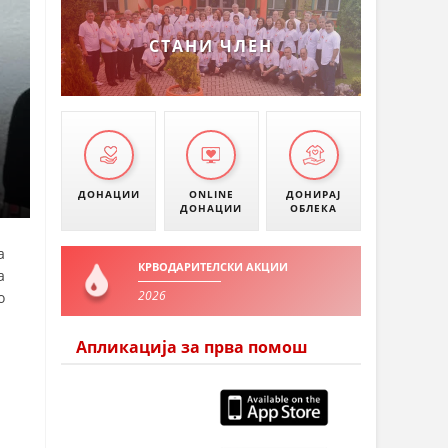
УМАНОВО
СТАНИ ЧЛЕН
ДОНАЦИИ
ONLINE
ДОНИРАЈ
ДОНАЦИИ
ОБЛЕКА
а
КРВОДАРИТЕЛСКИ АКЦИИ
а
2026
о
Апликација за прва помош