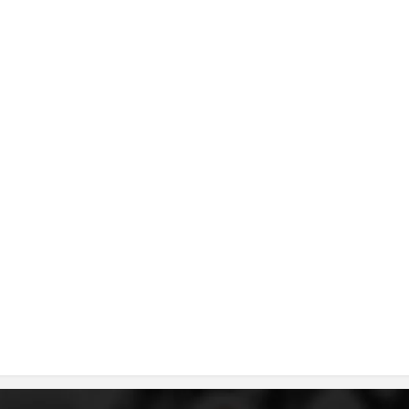
MЕЃУНАРОДНО ХУМАНИТАРНО ПРАВО
ПРОМОЦИЈА НА ХУМАНИ ВРЕДНОСТИ
УПОТРЕБА И ЗАШТИТА НА АМБЛЕМОТ
СОЦИЈАЛНО ХУМАНИТАРНА ДЕЈНОСТ
КАКО ДА ДОНИРАТЕ
ПОДГОТВЕНОСТ И ДЕЈСТВО ПРИ КАТАСТРОФИ
ТИМ ЗА ОДГОВОР ПРИ КАТАСТРОФИ ПРИ ООЦК КУМАНОВО
ОДНОСИ СО ЈАВНОСТ
ИСТРАЖУВАЊЕ НА ЈАВНО МИСЛЕЊЕ
МЕЃУНАРОДНА СОРАБОТКА
ДОГОВОРИ
ЗНАЧЕЊЕ НА СЛУЖБАТА ЗА БАРАЊЕ