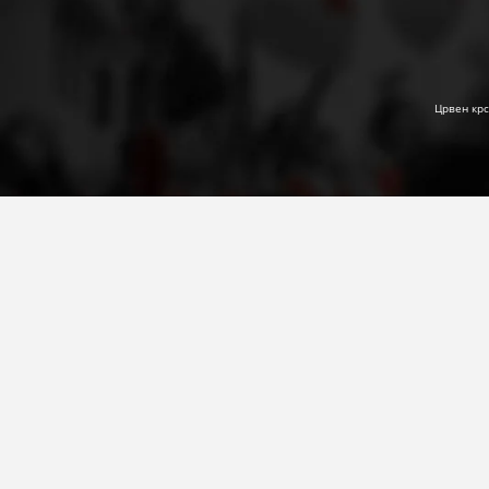
Црвен крс