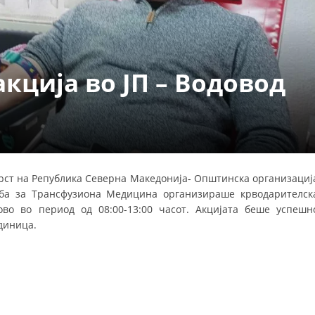
УРА И ОРГАНИЗАЦИОНА ПОСТАВЕНОСТ – ОПШТИНСКА ОРГАНИЗАЦИЈА К
КОНТАКТ ИНФОРМАЦИИ
кција во ЈП – Водовод
ЗАКОН ЗА ЦКРМ
СТАТУТ НА ЦКРМ
 крст на Република Северна Македонија- Општинска организациј
жба за Трансфузиона Медицина организираше крводарителск
ОРГАНИЗАЦИЈА И РАЗВОЈ
ово во период од 08:00-13:00 часот. Акцијата беше успешн
диница.
РАКОВОДЕН ОДБОР
СОБРАНИЕ
СТРУКТУРА И ОРГАНИЗАЦИОНА ПОСТАВЕНОСТ
ДИСЕМИНАЦИЈА