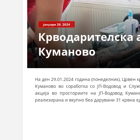
СТРУКТ
јануари 29, 2024
Крводарителска а
Куманово
На ден 29.01.2024 година (понеделник), Црвен
Куманово во соработка со ЈП-Водовод и Слу
акција во просториите на ЈП-Водовод Куман
реализирана и вкупно беа дарувани 31 крвна е