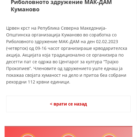
Риболовното здружение МАК-ДАМ
СТРУКТУРА И ОРГАНИЗАЦИОНА ПОСТАВЕНОСТ – ОПШТИНСКА
ОРГАНИЗАЦИЈА КУМАНОВО
Куманово
КОНТАКТ ИНФОРМАЦИИ
Црвен крст на Република Северна Македонија-
Општинска организација Куманово во соработка со
Риболовното здружение МАК-ДАМ на ден 02.02.2023
ЗАКОН ЗА ЦКРМ
(четврток) од 09-16 часот организираше крводарителска
акција. Акцијата која традиционално се организира по
СТАТУТ НА ЦКРМ
десетти пат се одржа во Центарот за култура “Трајко
Прокопиев”. Членовите од здружението уште еднаш ја
покажаа својата хуманост на дело и притоа беа собрани
рекордни 112 крвни единици.
ОРГАНИЗАЦИЈА И РАЗВОЈ
< врати се назад
РАКОВОДЕН ОДБОР
СОБРАНИЕ
СТРУКТУРА И ОРГАНИЗАЦИОНА ПОСТАВЕНОСТ