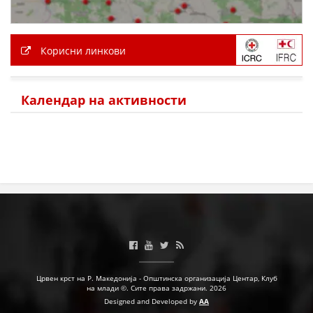
ПРИРАЧНИЦИ
Корисни линкови
СТРАТЕГИИ
ЕДУКАТИВНО ИНФОРМАТИВНИ МАТЕРИЈАЛИ
Календар на активности
БРОШУРИ
ПОСТЕРИ
ПРЕЗЕНТАЦИИ
Црвен крст на Р. Македонија - Општинска организација Центар, Клуб
на млади ©. Сите права задржани. 2026
Designed and Developed by
AA