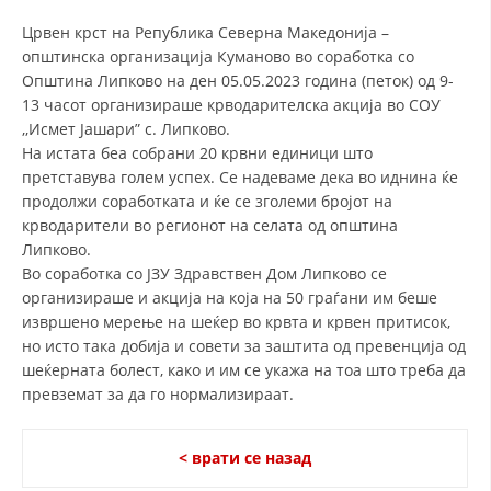
СТРУКТУРА И ОРГАНИЗАЦИОНА ПОСТАВЕНОСТ – ОПШТИНСКА
ОРГАНИЗАЦИЈА КУМАНОВО
Црвен крст на Република Северна Македонија –
општинска организација Куманово во соработка со
КОНТАКТ ИНФОРМАЦИИ
Општина Липково на ден 05.05.2023 година (петок) од 9-
13 часот организираше крводарителска акција во СОУ
,,Исмет Јашари” с. Липково.
На истата беа собрани 20 крвни единици што
ЗАКОН ЗА ЦКРМ
претставува голем успех. Се надеваме дека во иднина ќе
СТАТУТ НА ЦКРМ
продолжи соработката и ќе се зголеми бројот на
крводарители во регионот на селата од општина
Липково.
Во соработка со ЈЗУ Здравствен Дом Липково се
организираше и акција на која на 50 граѓани им беше
извршено мерење на шеќер во крвта и крвен притисок,
ОРГАНИЗАЦИЈА И РАЗВОЈ
но исто така добија и совети за заштита од превенција од
шеќерната болест, како и им се укажа на тоа што треба да
РАКОВОДЕН ОДБОР
превземат за да го нормализираат.
СОБРАНИЕ
СТРУКТУРА И ОРГАНИЗАЦИОНА ПОСТАВЕНОСТ
< врати се назад