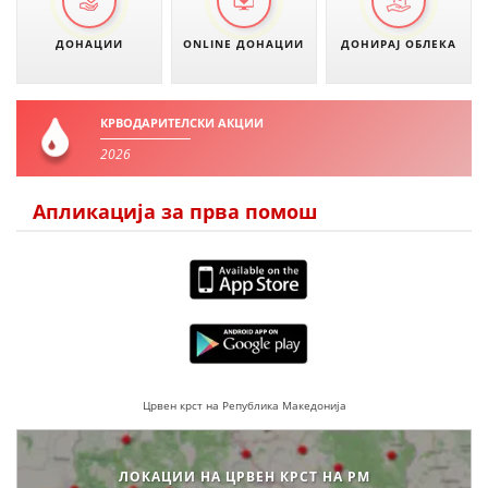
ЗНАЧЕЊЕ НА СЛУЖБАТА ЗА БАРАЊЕ
ДОНАЦИИ
ONLINE ДОНАЦИИ
ДОНИРАЈ ОБЛЕКА
ФОРМУЛАРИ ЗА БАРАЊА
ЗДРАВСТВЕНО ПРЕВЕНТИВНА ДЕЈНОСТ
КРВОДАРИТЕЛСКИ АКЦИИ
ПРВА ПОМОШ
2026
КРВОДАРИТЕЛСТВО
Апликација за прва помош
ИНФОРМАЦИИ ЗА БОЛЕСТИ
УСЛУГИ
ЗА НАС
ДЕЈСТВУВАЊЕ
Црвен крст на Република Македонија
ЛОКАЦИИ НА ЦРВЕН КРСТ НА РМ