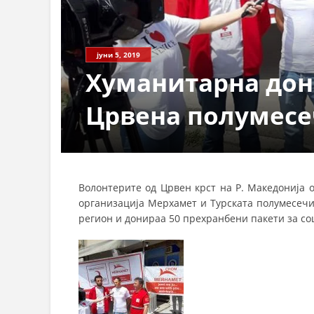
СТРУКТ
јуни 5, 2019
Хуманитарна дон
Црвена полумес
Волонтерите од Црвен крст на Р. Македонија 
организација Мерхамет и Турската полумесечин
регион и донираа 50 прехранбени пакети за со