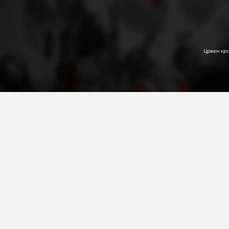
Црвен крс