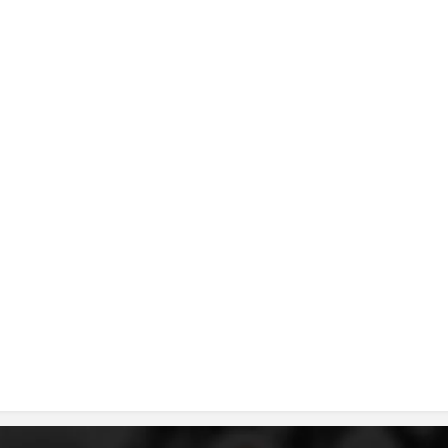
MЕЃУНАРОДНО ХУМАНИТАРНО ПРАВО
ПРОМОЦИЈА НА ХУМАНИ ВРЕДНОСТИ
УПОТРЕБА И ЗАШТИТА НА АМБЛЕМОТ
СОЦИЈАЛНО ХУМАНИТАРНА ДЕЈНОСТ
КАКО ДА ДОНИРАТЕ
ПОДГОТВЕНОСТ И ДЕЈСТВО ПРИ КАТАСТРОФИ
ТИМ ЗА ОДГОВОР ПРИ КАТАСТРОФИ ПРИ ООЦК КУМАНОВО
ОДНОСИ СО ЈАВНОСТ
ИСТРАЖУВАЊЕ НА ЈАВНО МИСЛЕЊЕ
МЕЃУНАРОДНА СОРАБОТКА
ДОГОВОРИ
ЗНАЧЕЊЕ НА СЛУЖБАТА ЗА БАРАЊЕ