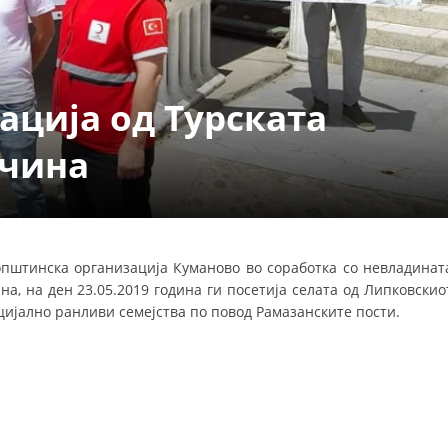
УРА И ОРГАНИЗАЦИОНА ПОСТАВЕНОСТ – ОПШТИНСКА ОРГАНИЗАЦИЈА К
КОНТАКТ ИНФОРМАЦИИ
ација од Турската
ЗАКОН ЗА ЦКРМ
ечина
СТАТУТ НА ЦКРМ
општинска организација Куманово во соработка со невладинат
а, на ден 23.05.2019 година ги посетија селата од Липковскио
ОРГАНИЗАЦИЈА И РАЗВОЈ
цијално ранливи семејства по повод Рамазанските пости.
РАКОВОДЕН ОДБОР
СОБРАНИЕ
СТРУКТУРА И ОРГАНИЗАЦИОНА ПОСТАВЕНОСТ
ДИСЕМИНАЦИЈА