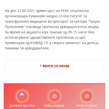
СТРУКТУРА И ОРГАНИЗАЦИОНА ПОСТАВЕНОСТ – ОПШТИНСКА
ОРГАНИЗАЦИЈА КУМАНОВО
На ден 21.09.2021 Црвен крст на РСМ- општинска
КОНТАКТ ИНФОРМАЦИИ
организација Куманово заедно со Институтот за
трансфузиона медицина во Центарот за култура “Трајко
Прокопиев” спроведе граѓанска крводарителска акција.
За време на акцијата која траеше од 09-15 часот беа
ЗАКОН ЗА ЦКРМ
испочитувани здравствените протоколи со цел
превенција од КОВИД-19, а својата хуманост на дело ја
СТАТУТ НА ЦКРМ
покажаа 54 крводарители.
< врати се назад
ОРГАНИЗАЦИЈА И РАЗВОЈ
РАКОВОДЕН ОДБОР
СОБРАНИЕ
СТРУКТУРА И ОРГАНИЗАЦИОНА ПОСТАВЕНОСТ
ДНЕВНИ ЦЕНТРИ
ПРВА ПОМОШ
ЕЛЕКТРОНСКИ
ВЕСНИК