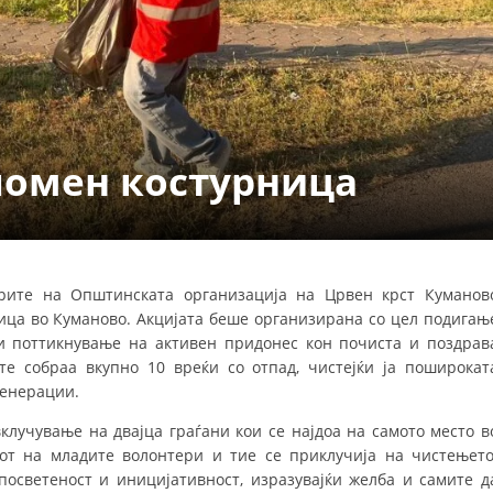
УРА И ОРГАНИЗАЦИОНА ПОСТАВЕНОСТ – ОПШТИНСКА ОРГАНИЗАЦИЈА К
КОНТАКТ ИНФОРМАЦИИ
ЗАКОН ЗА ЦКРМ
помен костурница
СТАТУТ НА ЦКРМ
терите на Општинската организација на Црвен крст Куманов
ица во Куманово. Акцијата беше организирана со цел подигањ
ОРГАНИЗАЦИЈА И РАЗВОЈ
и поттикнување на активен придонес кон почиста и поздрав
РАКОВОДЕН ОДБОР
те собраа вкупно 10 вреќи со отпад, чистејќи ја поширокат
генерации.
СОБРАНИЕ
клучување на двајца граѓани кои се најдоа на самото место в
СТРУКТУРА И ОРГАНИЗАЦИОНА ПОСТАВЕНОСТ
от на младите волонтери и тие се приклучија на чистењето
осветеност и иницијативност, изразувајќи желба и самите д
ДИСЕМИНАЦИЈА