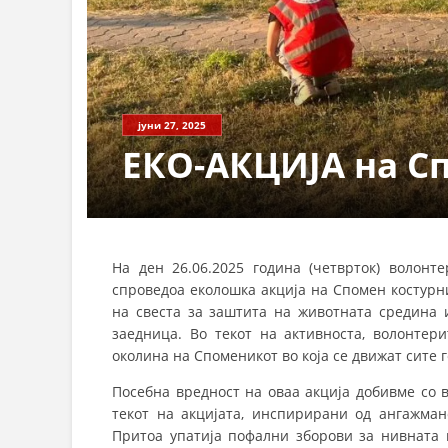
СТРУКТ
јуни 27, 2025
ЕКО-АКЦИЈА на С
На ден 26.06.2025 година (четврток) волон
спроведоа еколошка акција на Спомен костурн
на свеста за заштита на животната средина 
заедница. Во текот на активноста, волонтери
околина на Споменикот во која се движат сите 
Посебна вредност на оваа акција добивме со в
текот на акцијата, инспирирани од ангажман
Притоа упатија пофални зборови за нивната п