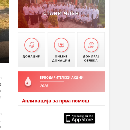
УМАНОВО
СТАНИ ЧЛЕН
ДОНАЦИИ
ONLINE
ДОНИРАЈ
ДОНАЦИИ
ОБЛЕКА
о
КРВОДАРИТЕЛСКИ АКЦИИ
е
2026
а
а
Апликација за прва помош
о
.
а