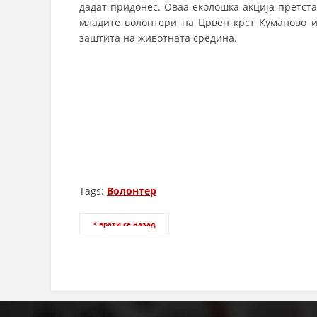
дадат придонес. Оваа еколошка акција претст
младите волонтери на Црвен крст Куманово и
заштита на животната средина.
Tags:
Волонтер
< врати се назад