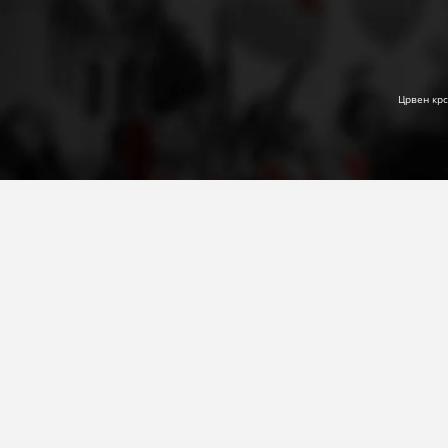
Црвен крс