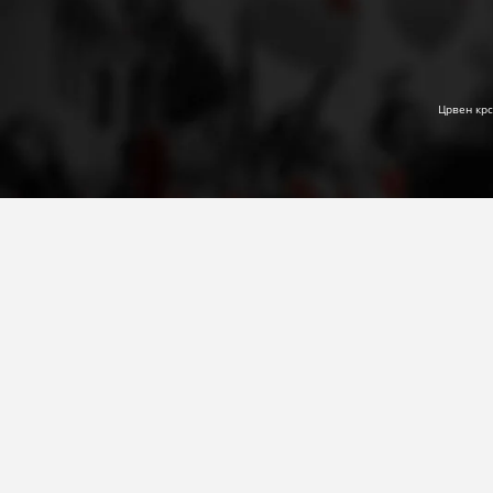
Црвен крс