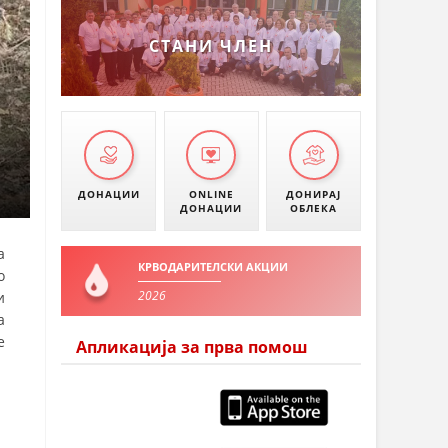
УМАНОВО
СТАНИ ЧЛЕН
ДОНАЦИИ
ONLINE
ДОНИРАЈ
ДОНАЦИИ
ОБЛЕКА
а
КРВОДАРИТЕЛСКИ АКЦИИ
о
2026
и
а
е
Апликација за прва помош