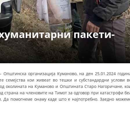
УРА И ОРГАНИЗАЦИОНА ПОСТАВЕНОСТ – ОПШТИНСКА ОРГАНИЗАЦИЈА К
КОНТАКТ ИНФОРМАЦИИ
 хуманитарни пакети-
ЗАКОН ЗА ЦКРМ
СТАТУТ НА ЦКРМ
 Општинска организација Куманово, на ден 25.01.2024 годин
те семејства кои живеат во тешки и субстандардни услови в
ОРГАНИЗАЦИЈА И РАЗВОЈ
од околината на Куманово и Општината Старо Нагоричане, ко
од страна на членовите на Тимот за одговор при катастрофи бе
РАКОВОДЕН ОДБОР
. Да помогнеме онаму каде што е најпотребно. Заедно можем
СОБРАНИЕ
СТРУКТУРА И ОРГАНИЗАЦИОНА ПОСТАВЕНОСТ
ДИСЕМИНАЦИЈА