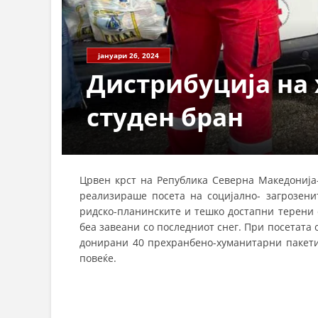
СТРУКТ
јануари 26, 2024
Дистрибуција на
студен бран
Црвен крст на Република Северна Македонија–
реализираше посета на социјално- загрозени
ридско-планинските и тешко достапни терени 
беа завеани со последниот снег. При посетата 
донирани 40 прехранбено-хуманитарни пакети
повеќе.