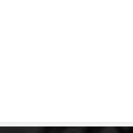
MЕЃУНАРОДНО ХУМАНИТАРНО ПРАВО
ПРОМОЦИЈА НА ХУМАНИ ВРЕДНОСТИ
УПОТРЕБА И ЗАШТИТА НА АМБЛЕМОТ
СОЦИЈАЛНО ХУМАНИТАРНА ДЕЈНОСТ
КАКО ДА ДОНИРАТЕ
ПОДГОТВЕНОСТ И ДЕЈСТВО ПРИ КАТАСТРОФИ
ТИМ ЗА ОДГОВОР ПРИ КАТАСТРОФИ ПРИ ООЦК КУМАНОВО
ОДНОСИ СО ЈАВНОСТ
ИСТРАЖУВАЊЕ НА ЈАВНО МИСЛЕЊЕ
МЕЃУНАРОДНА СОРАБОТКА
ДОГОВОРИ
ЗНАЧЕЊЕ НА СЛУЖБАТА ЗА БАРАЊЕ