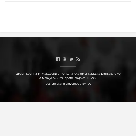
ЗНАЧЕЊЕ НА СЛУЖБАТА ЗА БАРАЊЕ
ФОРМУЛАРИ ЗА БАРАЊА
ЗДРАВСТВЕНО ПРЕВЕНТИВНА ДЕЈНОСТ
ПРВА ПОМОШ
КРВОДАРИТЕЛСТВО
ИНФОРМАЦИИ ЗА БОЛЕСТИ
УСЛУГИ
Црвен крст на Р. Македонија - Општинска организација Центар, Клуб
на млади ©. Сите права задржани. 2026
Designed and Developed by
AA
ЗА НАС
ДЕЈСТВУВАЊЕ