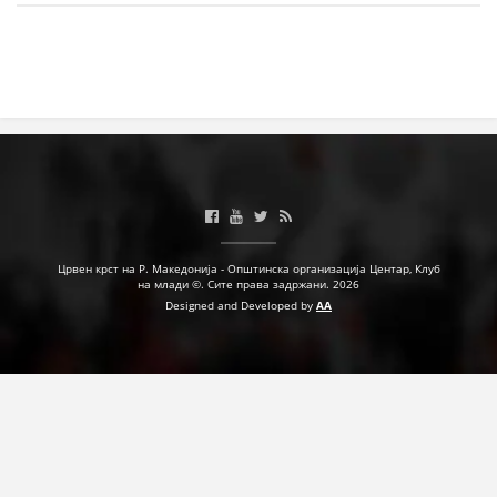
ЗНАЧЕЊЕ НА СЛУЖБАТА ЗА БАРАЊЕ
ФОРМУЛАРИ ЗА БАРАЊА
ЗДРАВСТВЕНО ПРЕВЕНТИВНА ДЕЈНОСТ
ПРВА ПОМОШ
КРВОДАРИТЕЛСТВО
ИНФОРМАЦИИ ЗА БОЛЕСТИ
УСЛУГИ
Црвен крст на Р. Македонија - Општинска организација Центар, Клуб
на млади ©. Сите права задржани. 2026
Designed and Developed by
AA
ЗА НАС
ДЕЈСТВУВАЊЕ