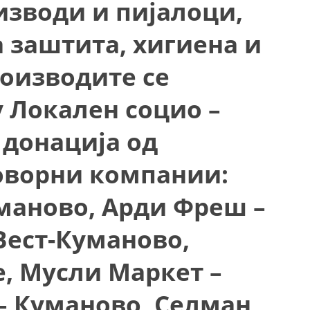
зводи и пијалоци,
УРА И ОРГАНИЗАЦИОНА ПОСТАВЕНОСТ – ОПШТИНСКА ОРГАНИЗАЦИЈА К
КОНТАКТ ИНФОРМАЦИИ
а заштита, хигиена и
оизводите се
ЗАКОН ЗА ЦКРМ
 Локален социо –
СТАТУТ НА ЦКРМ
 донација од
оворни компании:
маново, Арди Фреш –
ОРГАНИЗАЦИЈА И РАЗВОЈ
РАКОВОДЕН ОДБОР
Вест-Куманово,
СОБРАНИЕ
е, Мусли Маркет –
СТРУКТУРА И ОРГАНИЗАЦИОНА ПОСТАВЕНОСТ
– Куманово, Селман
ДИСЕМИНАЦИЈА