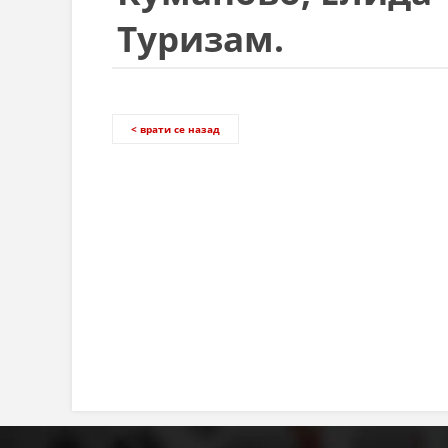
Туризам.
< врати се назад