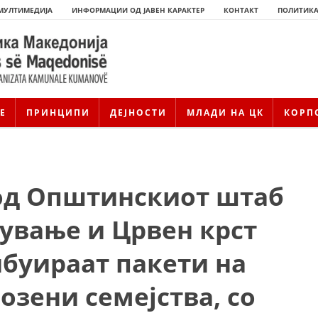
МУЛТИМЕДИЈА
ИНФОРМАЦИИ ОД ЈАВЕН КАРАКТЕР
КОНТАКТ
ПОЛИТИКА
Е
ПРИНЦИПИ
ДЕЈНОСТИ
МЛАДИ НА ЦК
КОРП
од Општинскиот штаб
сување и Црвен крст
буираат пакети на
ИСТОРИЈАТ НА ЦКРМ
озени семејства, со
ИСТОРИЈАТ НА ДВИЖЕЊЕТО