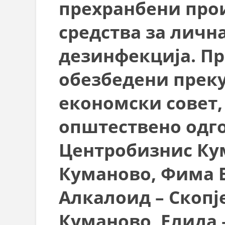
прехранбени прои
СТРУКТ
средства за личн
дезинфекција. Пр
обезбедени преку
економски совет,
општествено одг
Центробизнис Ку
Куманово, Фима 
Алкалоид – Скопј
Куманово, Елида 