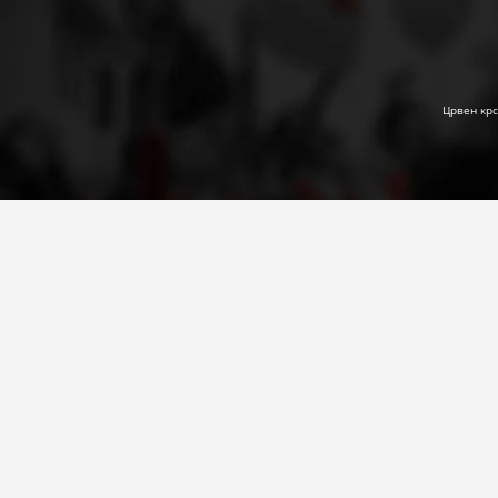
Црвен крс