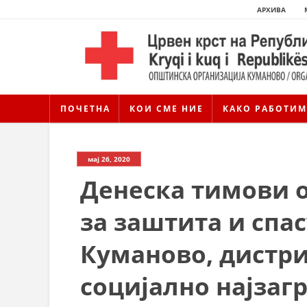
АРХИВА
ПОЧЕТНА
КОИ СМЕ НИЕ
КАКО РАБОТИМ
мај 26, 2020
Денеска тимови 
за заштита и спа
Куманово, дистри
социјално најзагр