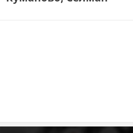
MЕЃУНАРОДНО ХУМАНИТАРНО ПРАВО
ПРОМОЦИЈА НА ХУМАНИ ВРЕДНОСТИ
УПОТРЕБА И ЗАШТИТА НА АМБЛЕМОТ
СОЦИЈАЛНО ХУМАНИТАРНА ДЕЈНОСТ
КАКО ДА ДОНИРАТЕ
ПОДГОТВЕНОСТ И ДЕЈСТВО ПРИ КАТАСТРОФИ
ТИМ ЗА ОДГОВОР ПРИ КАТАСТРОФИ ПРИ ООЦК КУМАНОВО
ОДНОСИ СО ЈАВНОСТ
ИСТРАЖУВАЊЕ НА ЈАВНО МИСЛЕЊЕ
МЕЃУНАРОДНА СОРАБОТКА
ДОГОВОРИ
ЗНАЧЕЊЕ НА СЛУЖБАТА ЗА БАРАЊЕ